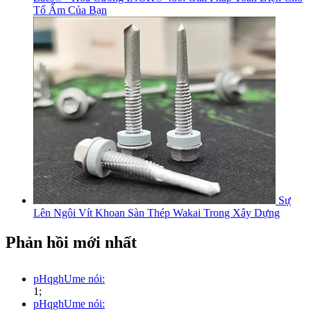
Tổ Ấm Của Bạn
Sự
Lên Ngôi Vít Khoan Sàn Thép Wakai Trong Xây Dựng
Phản hồi mới nhất
pHqghUme nói:
1;
pHqghUme nói: