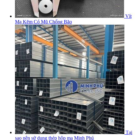
Vít
Mạ Kẽm Có Mũ Chống Bão
Tại
sao nên sử dụng thép hộp mạ Minh Phú