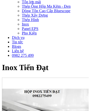
Tôn lợp mái
Thép Ống Hộp Mạ Kẽm - Đen
Dòng Tôn Cao Cấp Bluescope
Thép Xây Dựng
Thép Hình
Inox
Panel EPS
Phụ Kiện
Dịch vụ
Tin tức
Blogs
Liên hệ
0982 275 499
Inox Tiến Đạt