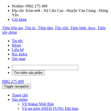
Hotline:
0982 275 499
Địa chỉ: Xóm mới - Xã Cửu Cao - Huyện Văn Giang - Hưng
Yên
Giỏ hàng
Thép hộp mạ, Tôn úc, Thép tấm, Tôn xốp, Thép hình, Inox, Thép
xây dựng
Tin tức
Blogs
Liên hệ
Rss Index
Site map
0982 275 499
Toggle navigation
Trang chủ
Sản phẩm
Vít Wakai Nhật Bản
Vít mạ kẽm SHEH FUNG Đài loan