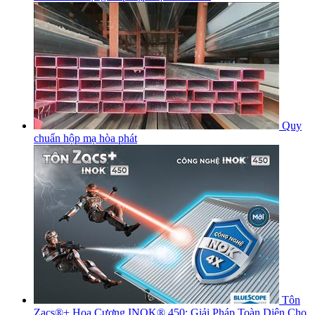
Quy
chuẩn hộp mạ hòa phát
Tôn
Zacs®+ Hoa Cương INOK® 450: Giải Pháp Toàn Diện Cho