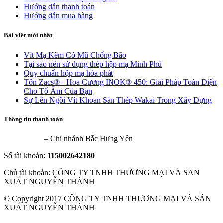
Hướng dẫn thanh toán
Hướng dẫn mua hàng
Bài viết mới nhất
Vít Mạ Kẽm Có Mũ Chống Bão
Tại sao nên sử dụng thép hộp mạ Minh Phú
Quy chuẩn hộp mạ hòa phát
Tôn Zacs®+ Hoa Cương INOK® 450: Giải Pháp Toàn Diện
Cho Tổ Ấm Của Bạn
Sự Lên Ngôi Vít Khoan Sàn Thép Wakai Trong Xây Dựng
Thông tin thanh toán
VietinBank
– Chi nhánh Bắc Hưng Yên
Số tài khoản:
115002642180
Chủ tài khoản: CÔNG TY TNHH THƯƠNG MẠI VÀ SẢN
XUẤT NGUYỄN THÀNH
© Copyright 2017 CÔNG TY TNHH THƯƠNG MẠI VÀ SẢN
XUẤT NGUYỄN THÀNH