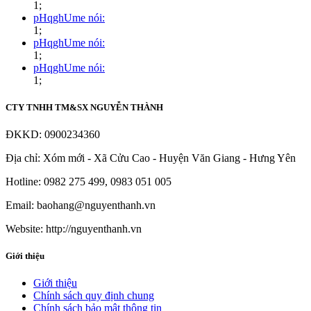
1;
pHqghUme nói:
1;
pHqghUme nói:
1;
pHqghUme nói:
1;
CTY TNHH TM&SX NGUYỄN THÀNH
ĐKKD: 0900234360
Địa chỉ: Xóm mới - Xã Cửu Cao - Huyện Văn Giang - Hưng Yên
Hotline: 0982 275 499, 0983 051 005
Email: baohang@nguyenthanh.vn
Website: http://nguyenthanh.vn
Giới thiệu
Giới thiệu
Chính sách quy định chung
Chính sách bảo mật thông tin