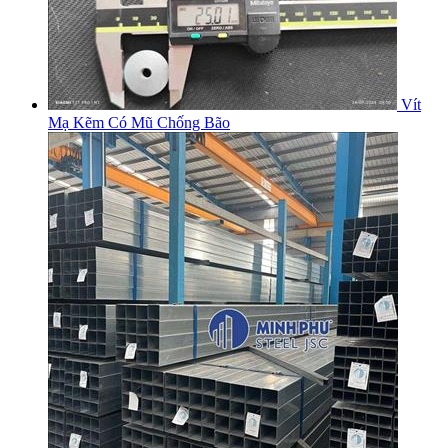
Vít
Mạ Kẽm Có Mũ Chống Bão