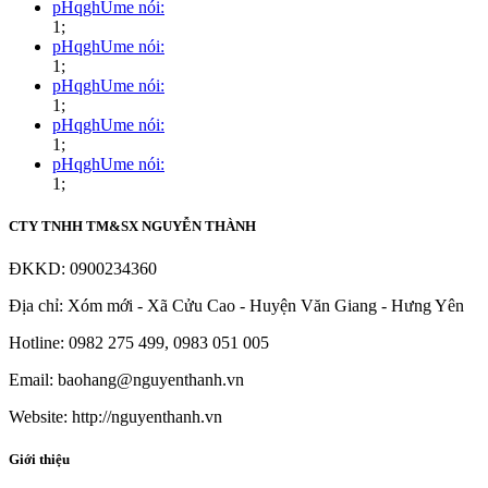
pHqghUme nói:
1;
pHqghUme nói:
1;
pHqghUme nói:
1;
pHqghUme nói:
1;
pHqghUme nói:
1;
CTY TNHH TM&SX NGUYỄN THÀNH
ĐKKD: 0900234360
Địa chỉ: Xóm mới - Xã Cửu Cao - Huyện Văn Giang - Hưng Yên
Hotline: 0982 275 499, 0983 051 005
Email: baohang@nguyenthanh.vn
Website: http://nguyenthanh.vn
Giới thiệu