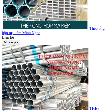
Thép ống
hộp mạ kẽm Minh Ngọc
Liên hệ
Mua ngay
THÉP