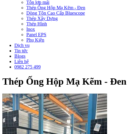
Tôn lợp mái
Thép Ống Hộp Mạ Kẽm - Đen
Dòng Tôn Cao Cấp Bluescope
Thép Xây Dựng
Thép Hình
Inox
Panel EPS
Phụ Kiện
Dịch vụ
Tin tức
Blogs
Liên hệ
0982 275 499
Thép Ống Hộp Mạ Kẽm - Đen