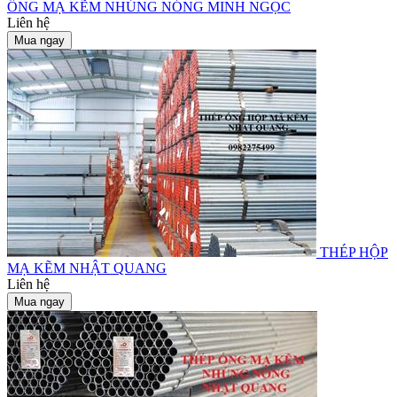
ỐNG MẠ KẼM NHÚNG NÓNG MINH NGỌC
Liên hệ
Mua ngay
THÉP HỘP
MẠ KẼM NHẬT QUANG
Liên hệ
Mua ngay