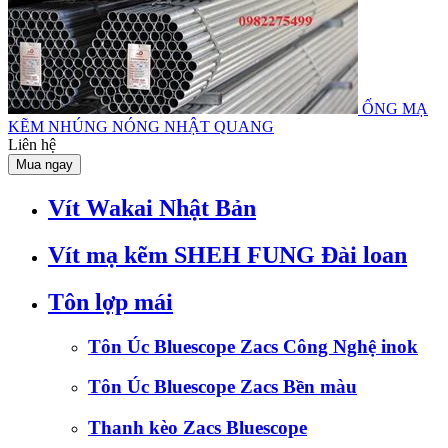
ỐNG MẠ
KẼM NHÚNG NÓNG NHẬT QUANG
Liên hệ
Mua ngay
Vít Wakai Nhật Bản
Vít mạ kẽm SHEH FUNG Đài loan
Tôn lợp mái
Tôn Úc Bluescope Zacs Công Nghệ inok
Tôn Úc Bluescope Zacs Bền màu
Thanh kèo Zacs Bluescope