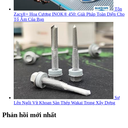
Tôn
Zacs®+ Hoa Cương INOK® 450: Giải Pháp Toàn Diện Cho
Tổ Ấm Của Bạn
Sự
Lên Ngôi Vít Khoan Sàn Thép Wakai Trong Xây Dựng
Phản hồi mới nhất