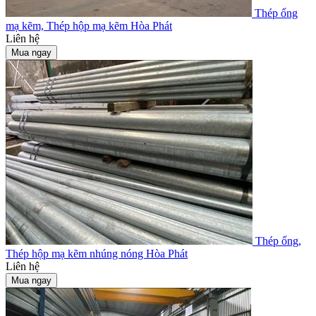
Thép ống
mạ kẽm, Thép hộp mạ kẽm Hòa Phát
Liên hệ
Mua ngay
Thép ống,
Thép hộp mạ kẽm nhúng nóng Hòa Phát
Liên hệ
Mua ngay