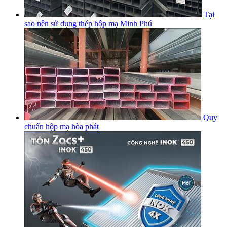
Tại
sao nên sử dụng thép hộp mạ Minh Phú
Quy
chuẩn hộp mạ hòa phát