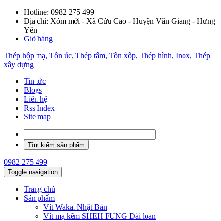
Hotline:
0982 275 499
Địa chỉ: Xóm mới - Xã Cửu Cao - Huyện Văn Giang - Hưng
Yên
Giỏ hàng
Thép hộp mạ, Tôn úc, Thép tấm, Tôn xốp, Thép hình, Inox, Thép
xây dựng
Tin tức
Blogs
Liên hệ
Rss Index
Site map
0982 275 499
Toggle navigation
Trang chủ
Sản phẩm
Vít Wakai Nhật Bản
Vít mạ kẽm SHEH FUNG Đài loan