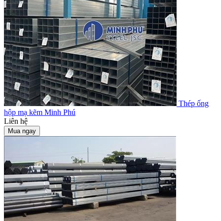
Thép ống
hộp mạ kẽm Minh Phú
Liên hệ
Mua ngay