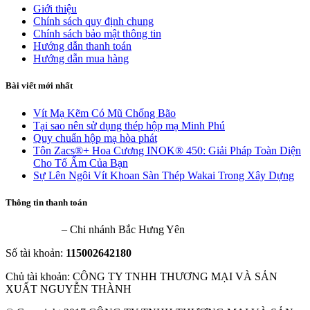
Giới thiệu
Chính sách quy định chung
Chính sách bảo mật thông tin
Hướng dẫn thanh toán
Hướng dẫn mua hàng
Bài viết mới nhất
Vít Mạ Kẽm Có Mũ Chống Bão
Tại sao nên sử dụng thép hộp mạ Minh Phú
Quy chuẩn hộp mạ hòa phát
Tôn Zacs®+ Hoa Cương INOK® 450: Giải Pháp Toàn Diện
Cho Tổ Ấm Của Bạn
Sự Lên Ngôi Vít Khoan Sàn Thép Wakai Trong Xây Dựng
Thông tin thanh toán
VietinBank
– Chi nhánh Bắc Hưng Yên
Số tài khoản:
115002642180
Chủ tài khoản: CÔNG TY TNHH THƯƠNG MẠI VÀ SẢN
XUẤT NGUYỄN THÀNH