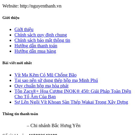
Website: http://nguyenthanh.vn
Giới thiệu
Giới thiệu
Chính sách quy định chung
Chính sách bảo mật thông tin
Hướng dẫn thanh toán
Hướng dẫn mua hàng
Bài viết mới nhất
Vít Mạ Kẽm Có Mũ Chống Bão
Tại sao nên sử dụng thép hộp mạ Minh Phú
Quy chuẩn hộp mạ hòa phát
Tôn Zacs®+ Hoa Cương INOK® 450: Giải Pháp Toàn Diện
Cho Tổ Ấm Của Bạn
Sự Lên Ngôi Vít Khoan Sàn Thép Wakai Trong Xây Dựng
Thông tin thanh toán
VietinBank
– Chi nhánh Bắc Hưng Yên