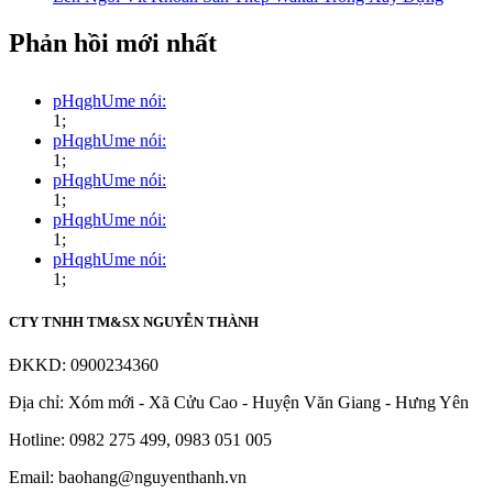
Phản hồi mới nhất
pHqghUme nói:
1;
pHqghUme nói:
1;
pHqghUme nói:
1;
pHqghUme nói:
1;
pHqghUme nói:
1;
CTY TNHH TM&SX NGUYỄN THÀNH
ĐKKD: 0900234360
Địa chỉ: Xóm mới - Xã Cửu Cao - Huyện Văn Giang - Hưng Yên
Hotline: 0982 275 499, 0983 051 005
Email: baohang@nguyenthanh.vn