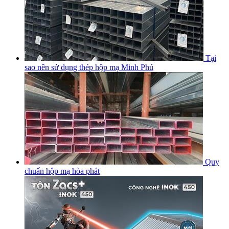
Tại
sao nên sử dụng thép hộp mạ Minh Phú
Quy
chuẩn hộp mạ hòa phát