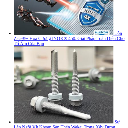
Tôn
Zacs®+ Hoa Cương INOK® 450: Giải Pháp Toàn Diện Cho
Tổ Ấm Của Bạn
Sự
Lên Ngôi Vít Khoan Sàn Thép Wakai Trong Xây Dựng