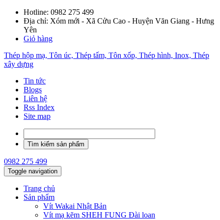
Hotline:
0982 275 499
Địa chỉ: Xóm mới - Xã Cửu Cao - Huyện Văn Giang - Hưng
Yên
Giỏ hàng
Thép hộp mạ, Tôn úc, Thép tấm, Tôn xốp, Thép hình, Inox, Thép
xây dựng
Tin tức
Blogs
Liên hệ
Rss Index
Site map
0982 275 499
Toggle navigation
Trang chủ
Sản phẩm
Vít Wakai Nhật Bản
Vít mạ kẽm SHEH FUNG Đài loan