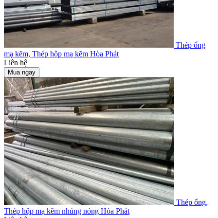
Thép ống
mạ kẽm, Thép hộp mạ kẽm Hòa Phát
Liên hệ
Mua ngay
Thép ống,
Thép hộp mạ kẽm nhúng nóng Hòa Phát