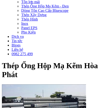
Tôn lợp mái
Thép Ống Hộp Mạ Kẽm - Đen
Dòng Tôn Cao Cấp Bluescope
Thép Xây Dựng
Thép Hình
Inox
Panel EPS
Phụ Kiện
Dịch vụ
Tin tức
Blogs
Liên hệ
0982 275 499
Thép Ống Hộp Mạ Kẽm Hòa
Phát