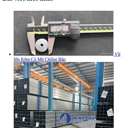
Vít
Mạ Kẽm Có Mũ Chống Bão