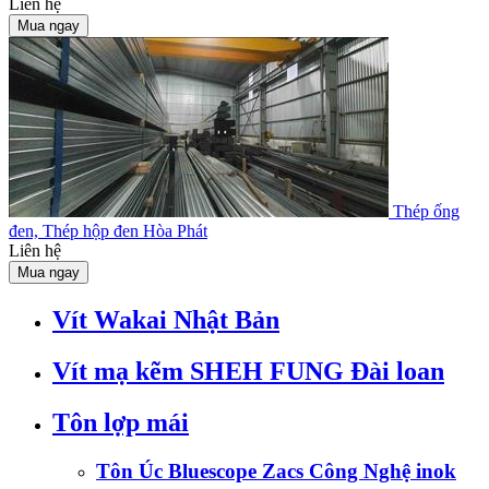
Liên hệ
Mua ngay
Thép ống
đen, Thép hộp đen Hòa Phát
Liên hệ
Mua ngay
Vít Wakai Nhật Bản
Vít mạ kẽm SHEH FUNG Đài loan
Tôn lợp mái
Tôn Úc Bluescope Zacs Công Nghệ inok