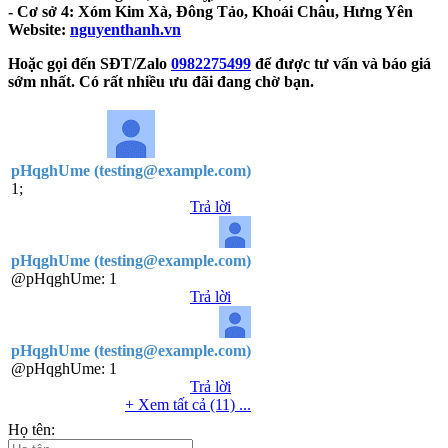
- Cơ sở 4: Xóm Kim Xà, Đông Tảo, Khoái Châu, Hưng Yên
Website:
nguyenthanh.vn
Hoặc gọi đến SĐT/Zalo
0982275499
để được tư vấn và báo giá
sớm nhất. Có rất nhiều ưu đãi đang chờ bạn.
pHqghUme (testing@example.com)
1;
Trả lời
pHqghUme (testing@example.com)
@pHqghUme:
1
Trả lời
pHqghUme (testing@example.com)
@pHqghUme:
1
Trả lời
+ Xem tất cả (11) ...
Họ tên: