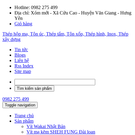
Hotline:
0982 275 499
Địa chỉ: Xóm mới - Xã Cửu Cao - Huyện Văn Giang - Hưng
Yên
Giỏ hàng
Thép hộp mạ, Tôn úc, Thép tấm, Tôn xốp, Thép hình, Inox, Thép
xây dựng
Tin tức
Blogs
Liên hệ
Rss Index
Site map
0982 275 499
Toggle navigation
Trang chủ
Sản phẩm
Vít Wakai Nhật Bản
Vít mạ kẽm SHEH FUNG Đài loan