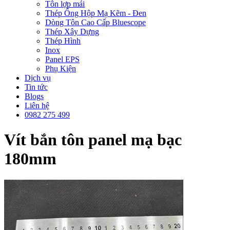
Tôn lợp mái
Thép Ống Hộp Mạ Kẽm - Đen
Dòng Tôn Cao Cấp Bluescope
Thép Xây Dựng
Thép Hình
Inox
Panel EPS
Phụ Kiện
Dịch vụ
Tin tức
Blogs
Liên hệ
0982 275 499
Vít bắn tôn panel mạ bạc
180mm