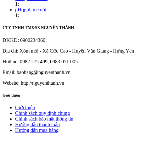
1;
pHqghUme nói:
1;
CTY TNHH TM&SX NGUYỄN THÀNH
ĐKKD: 0900234360
Địa chỉ: Xóm mới - Xã Cửu Cao - Huyện Văn Giang - Hưng Yên
Hotline: 0982 275 499, 0983 051 005
Email: baohang@nguyenthanh.vn
Website: http://nguyenthanh.vn
Giới thiệu
Giới thiệu
Chính sách quy định chung
Chính sách bảo mật thông tin
Hướng dẫn thanh toán
Hướng dẫn mua hàng