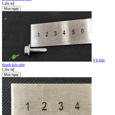
Liên hệ
Mua ngay
Vít bắn
thanh kèo nhẹ
Liên hệ
Mua ngay