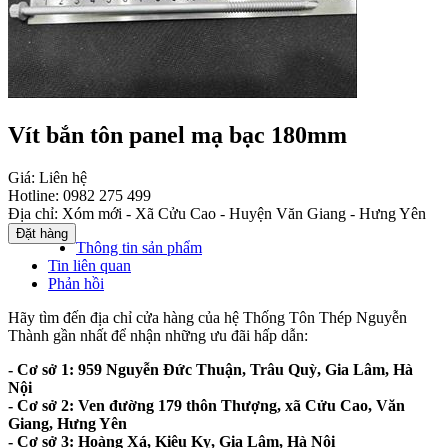
Vít bắn tôn panel mạ bạc 180mm
Giá:
Liên hệ
Hotline:
0982 275 499
Địa chỉ:
Xóm mới - Xã Cửu Cao - Huyện Văn Giang - Hưng Yên
Thông tin sản phẩm
Tin liên quan
Phản hồi
Hãy tìm đến địa chỉ cửa hàng của hệ Thống Tôn Thép Nguyễn
Thành gần nhất để nhận những ưu đãi hấp dẫn:
- Cơ sở 1: 959 Nguyễn Đức Thuận, Trâu Quỳ, Gia Lâm, Hà
Nội
- Cơ sở 2: Ven đường 179 thôn Thượng, xã Cửu Cao, Văn
Giang, Hưng Yên
- Cơ sở 3: Hoàng Xá, Kiêu Kỵ, Gia Lâm, Hà Nội