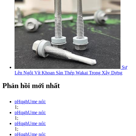
Sự
Lên Ngôi Vít Khoan Sàn Thép Wakai Trong Xây Dựng
Phản hồi mới nhất
pHqghUme nói:
1;
pHqghUme nói:
1;
pHqghUme nói:
1;
pHqghUme nói: