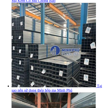
Mạ Kẽm Có Mũ Chống Bão
Tại
sao nên sử dụng thép hộp mạ Minh Phú