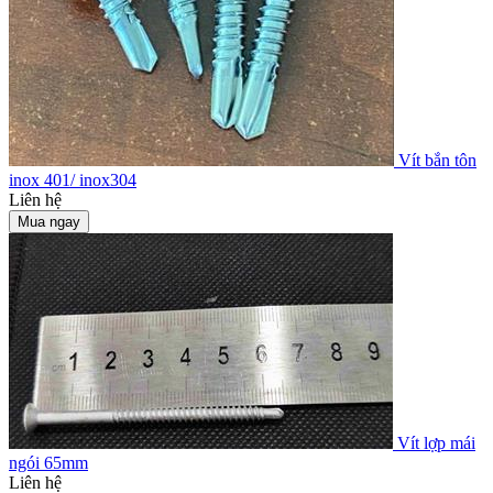
Vít bắn tôn
inox 401/ inox304
Liên hệ
Mua ngay
Vít lợp mái
ngói 65mm
Liên hệ