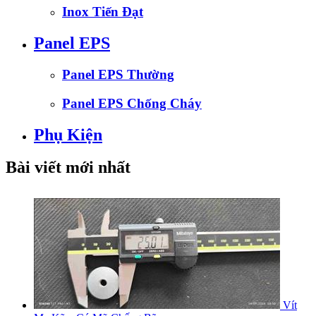
Inox Tiến Đạt
Panel EPS
Panel EPS Thường
Panel EPS Chống Cháy
Phụ Kiện
Bài viết mới nhất
Vít