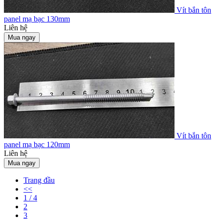
Vít bắn tôn
panel mạ bạc 130mm
Liên hệ
Mua ngay
Vít bắn tôn
panel mạ bạc 120mm
Liên hệ
Mua ngay
Trang đầu
<<
1 / 4
2
3