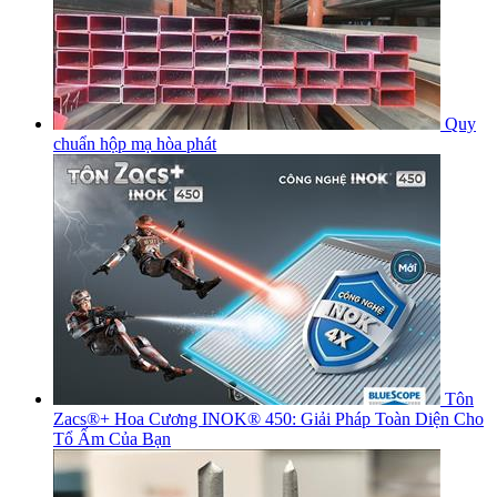
Quy
chuẩn hộp mạ hòa phát
Tôn
Zacs®+ Hoa Cương INOK® 450: Giải Pháp Toàn Diện Cho
Tổ Ấm Của Bạn