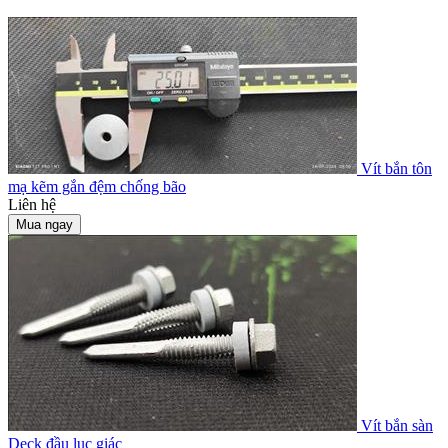
Vít bắn tôn
mạ kẽm gắn đệm chống bão
Liên hệ
Mua ngay
Vít bắn sàn
Deck đầu lục giác