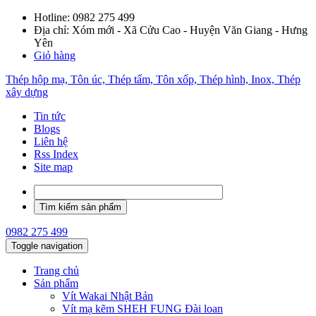
Hotline:
0982 275 499
Địa chỉ: Xóm mới - Xã Cửu Cao - Huyện Văn Giang - Hưng
Yên
Giỏ hàng
Thép hộp mạ, Tôn úc, Thép tấm, Tôn xốp, Thép hình, Inox, Thép
xây dựng
Tin tức
Blogs
Liên hệ
Rss Index
Site map
0982 275 499
Toggle navigation
Trang chủ
Sản phẩm
Vít Wakai Nhật Bản
Vít mạ kẽm SHEH FUNG Đài loan