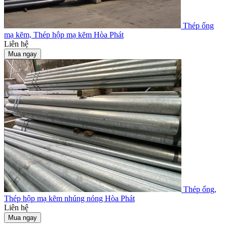
Thép ống
mạ kẽm, Thép hộp mạ kẽm Hòa Phát
Liên hệ
Mua ngay
Thép ống,
Thép hộp mạ kẽm nhúng nóng Hòa Phát
Liên hệ
Mua ngay