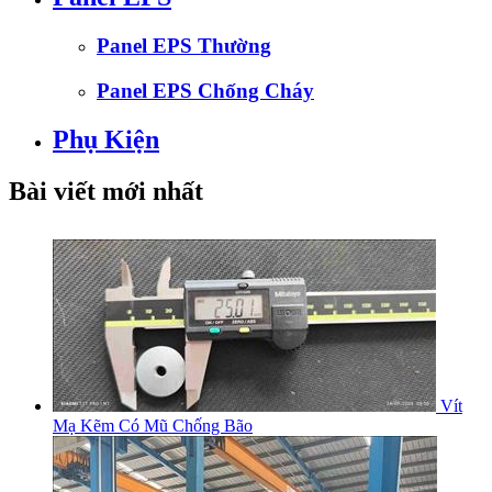
Panel EPS Thường
Panel EPS Chống Cháy
Phụ Kiện
Bài viết mới nhất
Vít
Mạ Kẽm Có Mũ Chống Bão