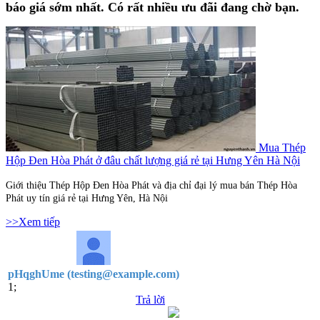
báo giá sớm nhất. Có rất nhiều ưu đãi đang chờ bạn.
Mua Thép
Hộp Đen Hòa Phát ở đâu chất lượng giá rẻ tại Hưng Yên Hà Nội
Giới thiệu Thép Hộp Đen Hòa Phát và địa chỉ đại lý mua bán Thép Hòa
Phát uy tín giá rẻ tại Hưng Yên, Hà Nội
>>Xem tiếp
pHqghUme (testing@example.com)
1;
Trả lời