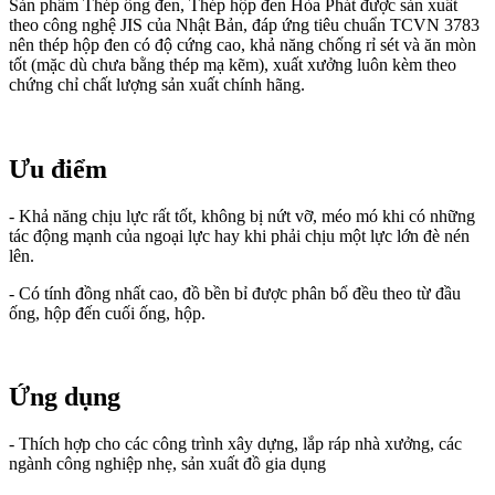
Sản phẩm Thép ống đen, Thép hộp đen Hòa Phát được sản xuất
theo công nghệ JIS của Nhật Bản, đáp ứng tiêu chuẩn TCVN 3783
nên thép hộp đen có độ cứng cao, khả năng chống rỉ sét và ăn mòn
tốt (mặc dù chưa bằng thép mạ kẽm), xuất xưởng luôn kèm theo
chứng chỉ chất lượng sản xuất chính hãng.
Ưu điểm
- Khả năng chịu lực rất tốt, không bị nứt vỡ, méo mó khi có những
tác động mạnh của ngoại lực hay khi phải chịu một lực lớn đè nén
lên.
- Có tính đồng nhất cao, đồ bền bỉ được phân bổ đều theo từ đầu
ống, hộp đến cuối ống, hộp.
Ứng dụng
- Thích hợp cho các công trình xây dựng, lắp ráp nhà xưởng, các
ngành công nghiệp nhẹ, sản xuất đồ gia dụng