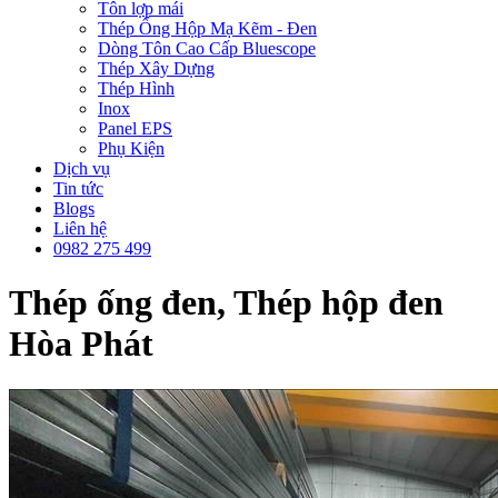
Tôn lợp mái
Thép Ống Hộp Mạ Kẽm - Đen
Dòng Tôn Cao Cấp Bluescope
Thép Xây Dựng
Thép Hình
Inox
Panel EPS
Phụ Kiện
Dịch vụ
Tin tức
Blogs
Liên hệ
0982 275 499
Thép ống đen, Thép hộp đen
Hòa Phát