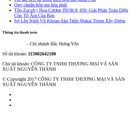
Quy chuẩn hộp mạ hòa phát
Tôn Zacs®+ Hoa Cương INOK® 450: Giải Pháp Toàn Diện
Cho Tổ Ấm Của Bạn
Sự Lên Ngôi Vít Khoan Sàn Thép Wakai Trong Xây Dựng
Thông tin thanh toán
VietinBank
– Chi nhánh Bắc Hưng Yên
Số tài khoản:
115002642180
Chủ tài khoản: CÔNG TY TNHH THƯƠNG MẠI VÀ SẢN
XUẤT NGUYỄN THÀNH
© Copyright 2017 CÔNG TY TNHH THƯƠNG MẠI VÀ SẢN
XUẤT NGUYỄN THÀNH