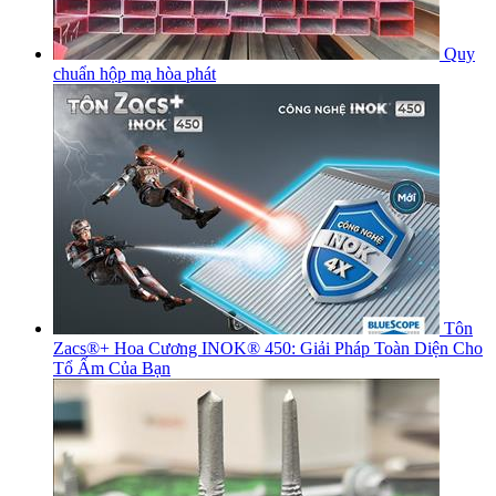
Quy
chuẩn hộp mạ hòa phát
Tôn
Zacs®+ Hoa Cương INOK® 450: Giải Pháp Toàn Diện Cho
Tổ Ấm Của Bạn