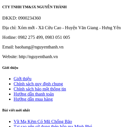
CTY TNHH TM&SX NGUYỄN THÀNH
ĐKKD: 0900234360
Địa chỉ: Xóm mới - Xã Cửu Cao - Huyện Văn Giang - Hưng Yên
Hotline: 0982 275 499, 0983 051 005
Email: baohang@nguyenthanh.vn
Website: http://nguyenthanh.vn
Giới thiệu
Giới thiệu
Chính sách quy định chung
Chính sách bảo mật thông tin
Hướng dẫn thanh toán
Hướng dẫn mua hàng
Bài viết mới nhất
Vít Mạ Kẽm Có Mũ Chống Bão
Tại sao nên sử dụng thép hộp mạ Minh Phú