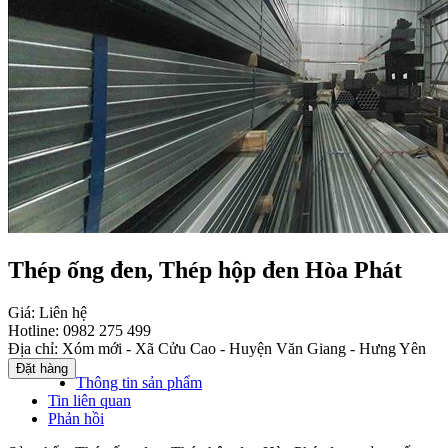
Thép ống đen, Thép hộp đen Hòa Phát
Giá:
Liên hệ
Hotline:
0982 275 499
Địa chỉ:
Xóm mới - Xã Cửu Cao - Huyện Văn Giang - Hưng Yên
Thông tin sản phẩm
Tin liên quan
Phản hồi