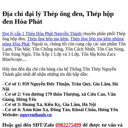
Địa chỉ đại lý Thép ống đen, Thép hộp
đen Hòa Phát
Đại lý cấp 1 Thép Hòa Phát Nguyễn Thành
chuyên phân phối Thép
ống hộp đen,
Thép ống hộp mạ kẽm
,
Thép ống hộp mạ kẽm nhúng
nóng Hòa Phát
. Ngoài ra, chúng tôi còn cung cấp các sản phẩm Tôn
Lạnh, Tôn Mát, Tôn Chống nóng, Tôn Cách Nhiệt, Tôn Cán Sóng,
Tôn Sóng Ngói, Tôn Xốp 1 Lớp và 3 Lớp, Tôn Mạ Kẽm Zacs
BlueScope,...
Hãy tìm đến địa chỉ cửa hàng của hệ Thống Tôn Thép Nguyễn
Thành gần nhất để nhận những ưu đãi hấp dẫn:
- Cơ sở 1: 959 Nguyễn Đức Thuận, Trâu Quỳ, Gia Lâm, Hà
Nội
- Cơ sở 2: Ven đường 179 thôn Thượng, xã Cửu Cao, Văn
Giang, Hưng Yên
- Cơ sở 3: Hoàng Xá, Kiêu Kỵ, Gia Lâm, Hà Nội
- Cơ sở 4: Xóm Kim Xà, Đông Tảo, Khoái Châu, Hưng Yên
Website:
nguyenthanh.vn
Hoặc gọi đến SĐT/Zalo
0982275499
để được tư vấn và