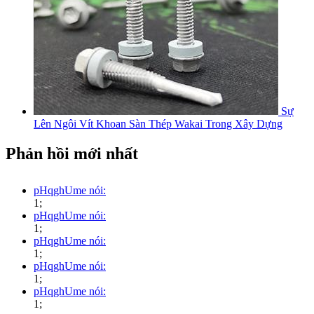
Sự
Lên Ngôi Vít Khoan Sàn Thép Wakai Trong Xây Dựng
Phản hồi mới nhất
pHqghUme nói:
1;
pHqghUme nói:
1;
pHqghUme nói:
1;
pHqghUme nói:
1;
pHqghUme nói:
1;