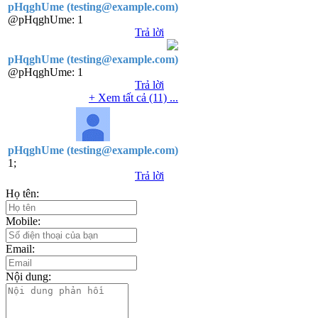
pHqghUme (testing@example.com)
@pHqghUme:
1
Trả lời
pHqghUme (testing@example.com)
@pHqghUme:
1
Trả lời
+ Xem tất cả (11) ...
pHqghUme (testing@example.com)
1;
Trả lời
Họ tên:
Mobile:
Email:
Nội dung: