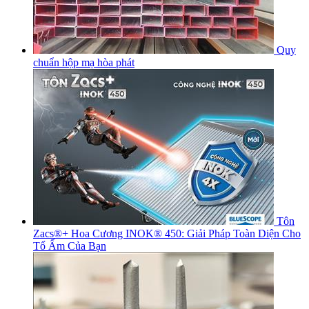
Quy
chuẩn hộp mạ hòa phát
Tôn
Zacs®+ Hoa Cương INOK® 450: Giải Pháp Toàn Diện Cho
Tổ Ấm Của Bạn