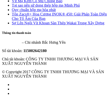
Vít Mạ Kẽm Có Mũ Chống Bão
Tại sao nên sử dụng thép hộp mạ Minh Phú
Quy chuẩn hộp mạ hòa phát
Tôn Zacs®+ Hoa Cương INOK® 450: Giải Pháp Toàn Diện
Cho Tổ Ấm Của Bạn
Sự Lên Ngôi Vít Khoan Sàn Thép Wakai Trong Xây Dựng
Thông tin thanh toán
VietinBank
– Chi nhánh Bắc Hưng Yên
Số tài khoản:
115002642180
Chủ tài khoản: CÔNG TY TNHH THƯƠNG MẠI VÀ SẢN
XUẤT NGUYỄN THÀNH
© Copyright 2017 CÔNG TY TNHH THƯƠNG MẠI VÀ SẢN
XUẤT NGUYỄN THÀNH