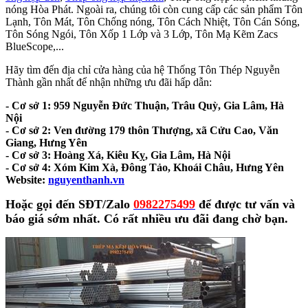
nóng Hòa Phát. Ngoài ra, chúng tôi còn cung cấp các sản phẩm Tôn
Lạnh, Tôn Mát, Tôn Chống nóng, Tôn Cách Nhiệt, Tôn Cán Sóng,
Tôn Sóng Ngói, Tôn Xốp 1 Lớp và 3 Lớp, Tôn Mạ Kẽm Zacs
BlueScope,...
Hãy tìm đến địa chỉ cửa hàng của hệ Thống Tôn Thép Nguyễn
Thành gần nhất để nhận những ưu đãi hấp dẫn:
- Cơ sở 1: 959 Nguyễn Đức Thuận, Trâu Quỳ, Gia Lâm, Hà
Nội
- Cơ sở 2: Ven đường 179 thôn Thượng, xã Cửu Cao, Văn
Giang, Hưng Yên
- Cơ sở 3: Hoàng Xá, Kiêu Kỵ, Gia Lâm, Hà Nội
- Cơ sở 4: Xóm Kim Xà, Đông Tảo, Khoái Châu, Hưng Yên
Website:
nguyenthanh.vn
Hoặc gọi đến SĐT/Zalo
0982275499
để được tư vấn và
báo giá sớm nhất. Có rất nhiều ưu đãi đang chờ bạn.