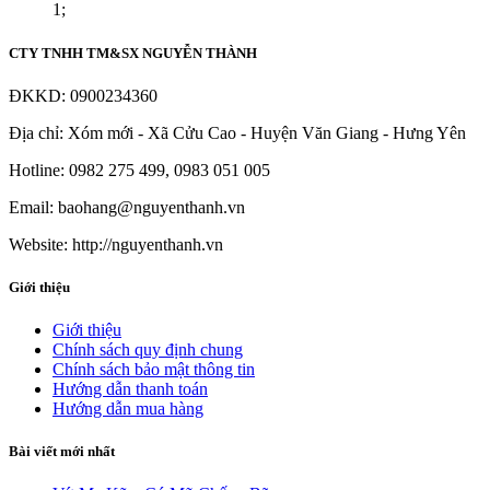
1;
CTY TNHH TM&SX NGUYỄN THÀNH
ĐKKD: 0900234360
Địa chỉ: Xóm mới - Xã Cửu Cao - Huyện Văn Giang - Hưng Yên
Hotline: 0982 275 499, 0983 051 005
Email: baohang@nguyenthanh.vn
Website: http://nguyenthanh.vn
Giới thiệu
Giới thiệu
Chính sách quy định chung
Chính sách bảo mật thông tin
Hướng dẫn thanh toán
Hướng dẫn mua hàng
Bài viết mới nhất