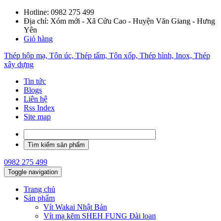
Hotline:
0982 275 499
Địa chỉ: Xóm mới - Xã Cửu Cao - Huyện Văn Giang - Hưng
Yên
Giỏ hàng
Thép hộp mạ, Tôn úc, Thép tấm, Tôn xốp, Thép hình, Inox, Thép
xây dựng
Tin tức
Blogs
Liên hệ
Rss Index
Site map
0982 275 499
Toggle navigation
Trang chủ
Sản phẩm
Vít Wakai Nhật Bản
Vít mạ kẽm SHEH FUNG Đài loan