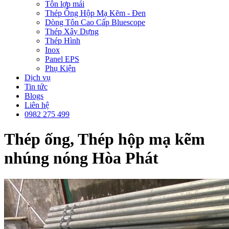
Tôn lợp mái
Thép Ống Hộp Mạ Kẽm - Đen
Dòng Tôn Cao Cấp Bluescope
Thép Xây Dựng
Thép Hình
Inox
Panel EPS
Phụ Kiện
Dịch vụ
Tin tức
Blogs
Liên hệ
0982 275 499
Thép ống, Thép hộp mạ kẽm
nhúng nóng Hòa Phát