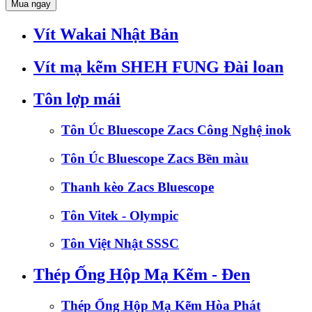
Mua ngay
Vít Wakai Nhật Bản
Vít mạ kẽm SHEH FUNG Đài loan
Tôn lợp mái
Tôn Úc Bluescope Zacs Công Nghệ inok
Tôn Úc Bluescope Zacs Bền màu
Thanh kèo Zacs Bluescope
Tôn Vitek - Olympic
Tôn Việt Nhật SSSC
Thép Ống Hộp Mạ Kẽm - Đen
Thép Ống Hộp Mạ Kẽm Hòa Phát