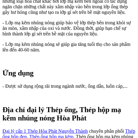
những loại hóa chất khác bởi lớp mạ kẽm bên ngoài có tác dụng
ngăn chặn những chất này xâm nhập vào bên trong lớp ống thép
gây hư hỏng cũng như tạo ra lớp gỉ sét trên bề mặt nguyên liệu.
- Lớp mạ kẽm nhúng nóng giúp bảo vệ lớp thép bên trong khỏi sự
ăn mòn, xâm nhập của oxi và nước. Đồng thời, giúp hạn chế sự
hình thành lớp gỉ sét trên bề mặt của nguyên liệu.
- Lớp mạ kẽm nhúng nóng sẽ giúp gia tăng tuổi thọ cho sản phẩm
lên đến 40-60 năm.
Ứng dụng
- Được sử dụng rộng rãi trong ngành nước, ống dẫn, luồn cáp,...
Địa chỉ đại lý Thép ống, Thép hộp mạ
kẽm nhúng nóng Hòa Phát
Đại lý cấp 1 Thép Hòa Phát Nguyễn Thành
chuyên phân phối
Thép
ống hộp đen
,
Thép ống hộp mạ kẽm
, Thép ống hộp mạ kẽm nhúng