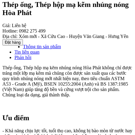
Thép ống, Thép hộp mạ kẽm nhúng nóng
Hòa Phát
Giá:
Liên hệ
Hotline:
0982 275 499
Địa chỉ:
Xóm mới - Xã Cửu Cao - Huyện Văn Giang - Hưng Yên
Thông tin sản phẩm
Tin liên quan
Phản hồi
Thép ống, Thép hộp mạ kẽm nhúng nóng Hòa Phát không chỉ được
tráng một lớp mạ kẽm mà chúng còn được sản xuất qua các bước
quy trình nhúng nóng mới nhất hiện nay, theo tiêu chuẩn ASTM
A53 - Grade A (Mỹ), BSEN 10255:2004 (Anh) và BS 1387:1985
(Việt Nam) giúp tăng độ bền và cứng vượt trội cho sản phẩm.
Chủng loại đa dạng, giá thành thấp.
Ưu điểm
- Khả năng chịu lực tốt, tuổi thọ cao, không bị bào mòn từ nước hay