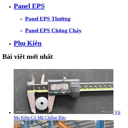
Panel EPS
Panel EPS Thường
Panel EPS Chống Cháy
Phụ Kiện
Bài viết mới nhất
Vít
Mạ Kẽm Có Mũ Chống Bão