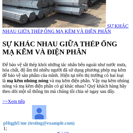
SỰ KHÁC
NHAU GIỮA THÉP ỐNG MẠ KẼM VÀ ĐIỆN PHÂN
SỰ KHÁC NHAU GIỮA THÉP ỐNG
MẠ KẼM VÀ ĐIỆN PHÂN
Để bảo vệ sắt thép khỏi những tác nhân bên ngoài như nước mưa,
hóa chất, độ ẩm thì nhiều người đã sử dụng phương phép mạ kẽm
để bảo vệ sản phẩm của mình. Hiện tại trên thị trường có hai loại
là
mạ kẽm nhúng nóng
và mạ kẽm điện phân. Vậy mạ kẽm nhúng
nóng và mạ kẽm điện phân có gì khác nhau? Quý khách hàng hãy
theo dõi một số thông tin mà chúng tôi chia sẻ ngay sau đây.
>>Xem tiếp
pHqghUme (testing@example.com)
1;