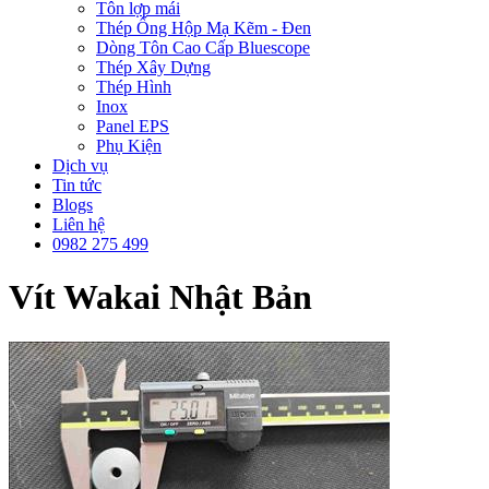
Tôn lợp mái
Thép Ống Hộp Mạ Kẽm - Đen
Dòng Tôn Cao Cấp Bluescope
Thép Xây Dựng
Thép Hình
Inox
Panel EPS
Phụ Kiện
Dịch vụ
Tin tức
Blogs
Liên hệ
0982 275 499
Vít Wakai Nhật Bản