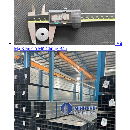
Vít
Mạ Kẽm Có Mũ Chống Bão