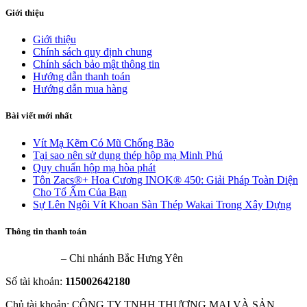
Giới thiệu
Giới thiệu
Chính sách quy định chung
Chính sách bảo mật thông tin
Hướng dẫn thanh toán
Hướng dẫn mua hàng
Bài viết mới nhất
Vít Mạ Kẽm Có Mũ Chống Bão
Tại sao nên sử dụng thép hộp mạ Minh Phú
Quy chuẩn hộp mạ hòa phát
Tôn Zacs®+ Hoa Cương INOK® 450: Giải Pháp Toàn Diện
Cho Tổ Ấm Của Bạn
Sự Lên Ngôi Vít Khoan Sàn Thép Wakai Trong Xây Dựng
Thông tin thanh toán
VietinBank
– Chi nhánh Bắc Hưng Yên
Số tài khoản:
115002642180
Chủ tài khoản: CÔNG TY TNHH THƯƠNG MẠI VÀ SẢN