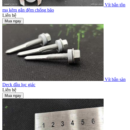
Vít bắn tôn
mạ kẽm gắn đệm chống bão
Liên hệ
Mua ngay
Vít bắn sàn
Deck đầu lục giác
Liên hệ
Mua ngay