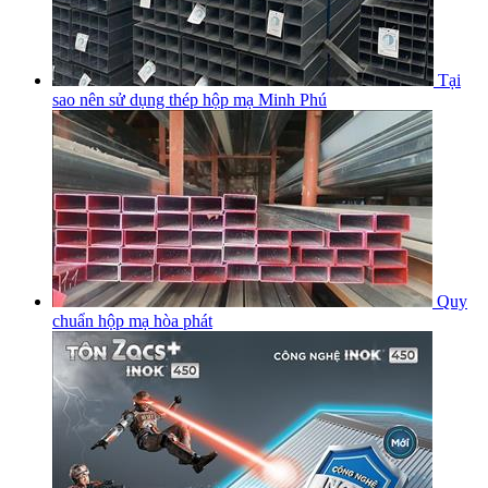
Tại
sao nên sử dụng thép hộp mạ Minh Phú
Quy
chuẩn hộp mạ hòa phát