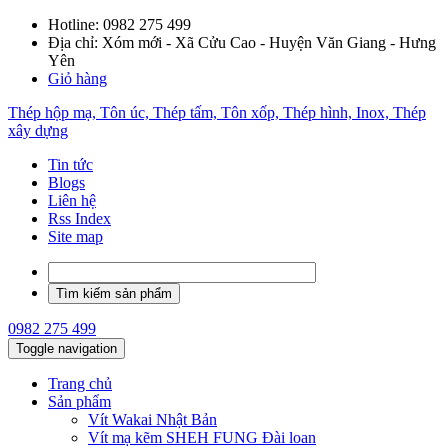
Hotline:
0982 275 499
Địa chỉ: Xóm mới - Xã Cửu Cao - Huyện Văn Giang - Hưng
Yên
Giỏ hàng
Thép hộp mạ, Tôn úc, Thép tấm, Tôn xốp, Thép hình, Inox, Thép
xây dựng
Tin tức
Blogs
Liên hệ
Rss Index
Site map
0982 275 499
Toggle navigation
Trang chủ
Sản phẩm
Vít Wakai Nhật Bản
Vít mạ kẽm SHEH FUNG Đài loan