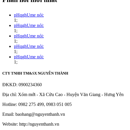
pHqghUme nói:
1;
pHqghUme nói:
1;
pHqghUme nói:
1;
pHqghUme nói:
1;
pHqghUme nói:
1;
CTY TNHH TM&SX NGUYỄN THÀNH
ĐKKD: 0900234360
Địa chỉ: Xóm mới - Xã Cửu Cao - Huyện Văn Giang - Hưng Yên
Hotline: 0982 275 499, 0983 051 005
Email: baohang@nguyenthanh.vn
Website: http://nguyenthanh.vn