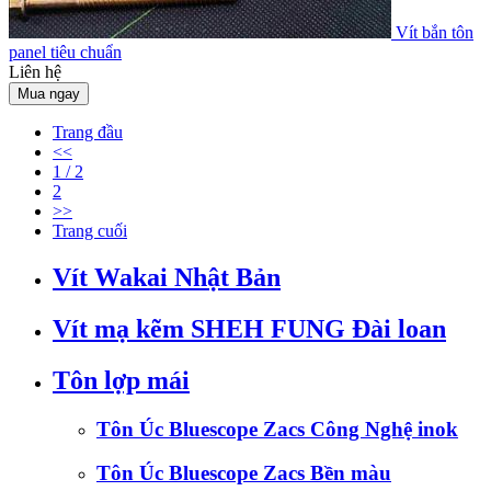
Vít bắn tôn
panel tiêu chuẩn
Liên hệ
Mua ngay
Trang đầu
<<
1 / 2
2
>>
Trang cuối
Vít Wakai Nhật Bản
Vít mạ kẽm SHEH FUNG Đài loan
Tôn lợp mái
Tôn Úc Bluescope Zacs Công Nghệ inok
Tôn Úc Bluescope Zacs Bền màu