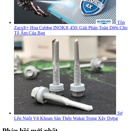
Tôn
Zacs®+ Hoa Cương INOK® 450: Giải Pháp Toàn Diện Cho
Tổ Ấm Của Bạn
Sự
Lên Ngôi Vít Khoan Sàn Thép Wakai Trong Xây Dựng
Phản hồi mới nhất