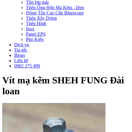
Tôn lợp mái
Thép Ống Hộp Mạ Kẽm - Đen
Dòng Tôn Cao Cấp Bluescope
Thép Xây Dựng
Thép Hình
Inox
Panel EPS
Phụ Kiện
Dịch vụ
Tin tức
Blogs
Liên hệ
0982 275 499
Vít mạ kẽm SHEH FUNG Đài
loan