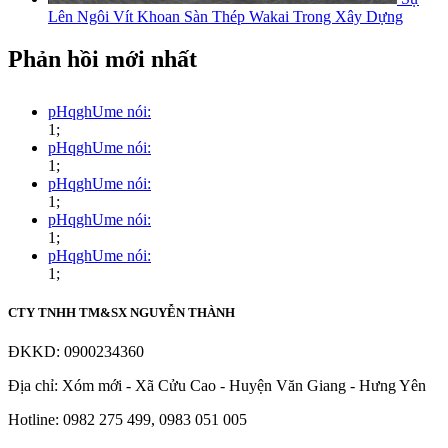
Lên Ngôi Vít Khoan Sàn Thép Wakai Trong Xây Dựng
Phản hồi mới nhất
pHqghUme nói:
1;
pHqghUme nói:
1;
pHqghUme nói:
1;
pHqghUme nói:
1;
pHqghUme nói:
1;
CTY TNHH TM&SX NGUYỄN THÀNH
ĐKKD: 0900234360
Địa chỉ: Xóm mới - Xã Cửu Cao - Huyện Văn Giang - Hưng Yên
Hotline: 0982 275 499, 0983 051 005