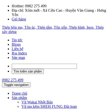
Hotline:
0982 275 499
Địa chỉ: Xóm mới - Xã Cửu Cao - Huyện Văn Giang - Hưng
Yên
Giỏ hàng
Thép hộp mạ, Tôn úc, Thép tấm, Tôn xốp, Thép hình, Inox, Thép
xây dựng
Tin tức
Blogs
Liên hệ
Rss Index
Site map
0982 275 499
Toggle navigation
Trang chủ
Sản phẩm
Vít Wakai Nhật Bản
Vít mạ kẽm SHEH FUNG Đài loan