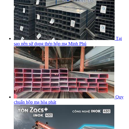
Tại
sao nên sử dụng thép hộp mạ Minh Phú
Quy
chuẩn hộp mạ hòa phát