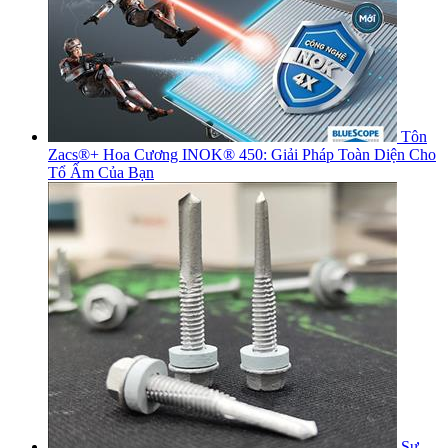
Tôn
Zacs®+ Hoa Cương INOK® 450: Giải Pháp Toàn Diện Cho
Tổ Ấm Của Bạn
Sự