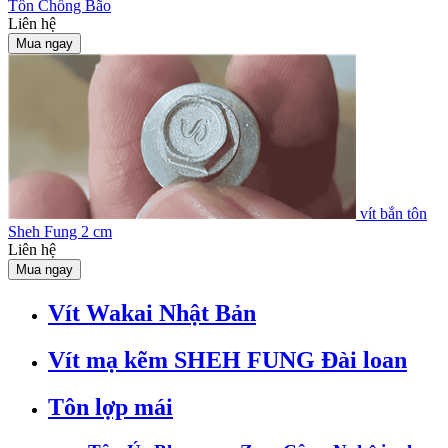
Tôn Chống Bão
Liên hệ
Mua ngay
vít bắn tôn
Sheh Fung 2 cm
Liên hệ
Mua ngay
Vít Wakai Nhật Bản
Vít mạ kẽm SHEH FUNG Đài loan
Tôn lợp mái