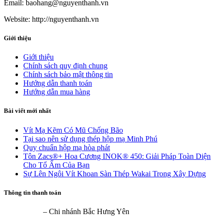
Email: baohang@nguyenthanh.vn
Website: http://nguyenthanh.vn
Giới thiệu
Giới thiệu
Chính sách quy định chung
Chính sách bảo mật thông tin
Hướng dẫn thanh toán
Hướng dẫn mua hàng
Bài viết mới nhất
Vít Mạ Kẽm Có Mũ Chống Bão
Tại sao nên sử dụng thép hộp mạ Minh Phú
Quy chuẩn hộp mạ hòa phát
Tôn Zacs®+ Hoa Cương INOK® 450: Giải Pháp Toàn Diện
Cho Tổ Ấm Của Bạn
Sự Lên Ngôi Vít Khoan Sàn Thép Wakai Trong Xây Dựng
Thông tin thanh toán
VietinBank
– Chi nhánh Bắc Hưng Yên