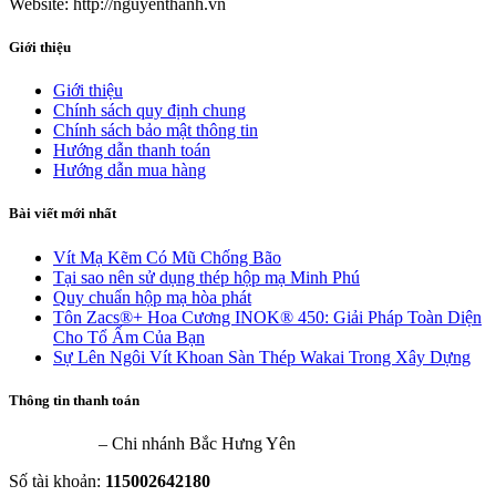
Website: http://nguyenthanh.vn
Giới thiệu
Giới thiệu
Chính sách quy định chung
Chính sách bảo mật thông tin
Hướng dẫn thanh toán
Hướng dẫn mua hàng
Bài viết mới nhất
Vít Mạ Kẽm Có Mũ Chống Bão
Tại sao nên sử dụng thép hộp mạ Minh Phú
Quy chuẩn hộp mạ hòa phát
Tôn Zacs®+ Hoa Cương INOK® 450: Giải Pháp Toàn Diện
Cho Tổ Ấm Của Bạn
Sự Lên Ngôi Vít Khoan Sàn Thép Wakai Trong Xây Dựng
Thông tin thanh toán
VietinBank
– Chi nhánh Bắc Hưng Yên
Số tài khoản:
115002642180