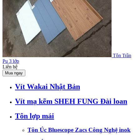
Tôn Trần
Pu 3 lớp
Liên hệ
Mua ngay
Vít Wakai Nhật Bản
Vít mạ kẽm SHEH FUNG Đài loan
Tôn lợp mái
Tôn Úc Bluescope Zacs Công Nghệ inok