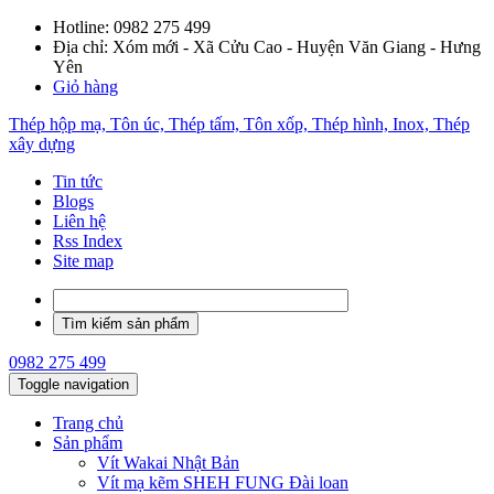
Hotline:
0982 275 499
Địa chỉ: Xóm mới - Xã Cửu Cao - Huyện Văn Giang - Hưng
Yên
Giỏ hàng
Thép hộp mạ, Tôn úc, Thép tấm, Tôn xốp, Thép hình, Inox, Thép
xây dựng
Tin tức
Blogs
Liên hệ
Rss Index
Site map
0982 275 499
Toggle navigation
Trang chủ
Sản phẩm
Vít Wakai Nhật Bản
Vít mạ kẽm SHEH FUNG Đài loan