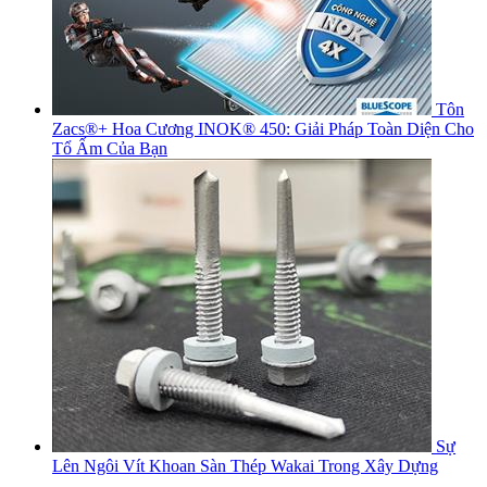
Tôn
Zacs®+ Hoa Cương INOK® 450: Giải Pháp Toàn Diện Cho
Tổ Ấm Của Bạn
Sự
Lên Ngôi Vít Khoan Sàn Thép Wakai Trong Xây Dựng