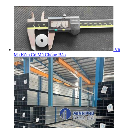
Vít
Mạ Kẽm Có Mũ Chống Bão