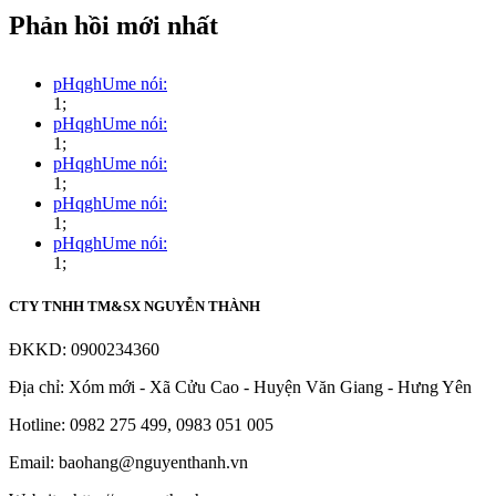
Phản hồi mới nhất
pHqghUme nói:
1;
pHqghUme nói:
1;
pHqghUme nói:
1;
pHqghUme nói:
1;
pHqghUme nói:
1;
CTY TNHH TM&SX NGUYỄN THÀNH
ĐKKD: 0900234360
Địa chỉ: Xóm mới - Xã Cửu Cao - Huyện Văn Giang - Hưng Yên
Hotline: 0982 275 499, 0983 051 005
Email: baohang@nguyenthanh.vn