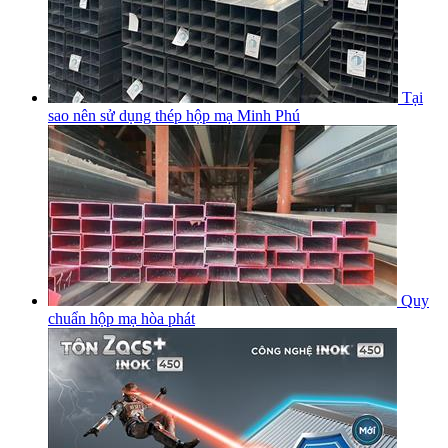
Tại
sao nên sử dụng thép hộp mạ Minh Phú
Quy
chuẩn hộp mạ hòa phát