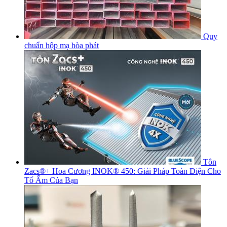
Quy
chuẩn hộp mạ hòa phát
Tôn
Zacs®+ Hoa Cương INOK® 450: Giải Pháp Toàn Diện Cho
Tổ Ấm Của Bạn