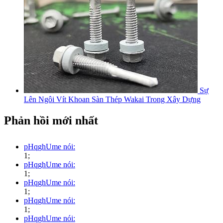
Sự
Lên Ngôi Vít Khoan Sàn Thép Wakai Trong Xây Dựng
Phản hồi mới nhất
pHqghUme nói:
1;
pHqghUme nói:
1;
pHqghUme nói:
1;
pHqghUme nói:
1;
pHqghUme nói: