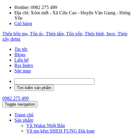
Hotline:
0982 275 499
Địa chỉ: Xóm mới - Xã Cửu Cao - Huyện Văn Giang - Hưng
Yên
Giỏ hàng
Thép hộp mạ, Tôn úc, Thép tấm, Tôn xốp, Thép hình, Inox, Thép
xây dựng
Tin tức
Blogs
Liên hệ
Rss Index
Site map
0982 275 499
Toggle navigation
Trang chủ
Sản phẩm
Vít Wakai Nhật Bản
Vít mạ kẽm SHEH FUNG Đài loan