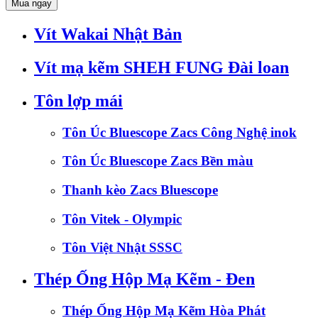
Mua ngay
Vít Wakai Nhật Bản
Vít mạ kẽm SHEH FUNG Đài loan
Tôn lợp mái
Tôn Úc Bluescope Zacs Công Nghệ inok
Tôn Úc Bluescope Zacs Bền màu
Thanh kèo Zacs Bluescope
Tôn Vitek - Olympic
Tôn Việt Nhật SSSC
Thép Ống Hộp Mạ Kẽm - Đen
Thép Ống Hộp Mạ Kẽm Hòa Phát