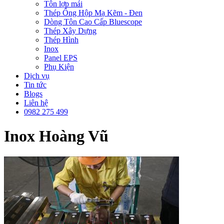
Tôn lợp mái
Thép Ống Hộp Mạ Kẽm - Đen
Dòng Tôn Cao Cấp Bluescope
Thép Xây Dựng
Thép Hình
Inox
Panel EPS
Phụ Kiện
Dịch vụ
Tin tức
Blogs
Liên hệ
0982 275 499
Inox Hoàng Vũ