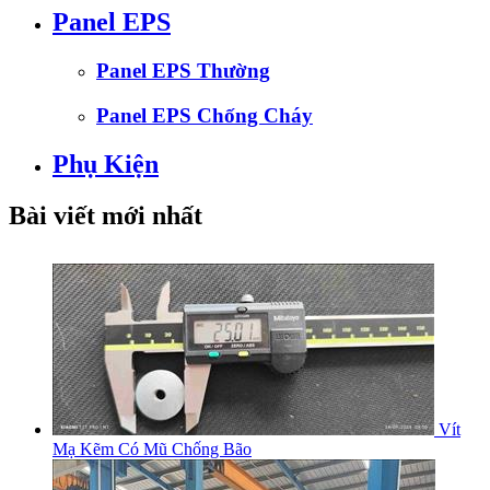
Panel EPS
Panel EPS Thường
Panel EPS Chống Cháy
Phụ Kiện
Bài viết mới nhất
Vít
Mạ Kẽm Có Mũ Chống Bão