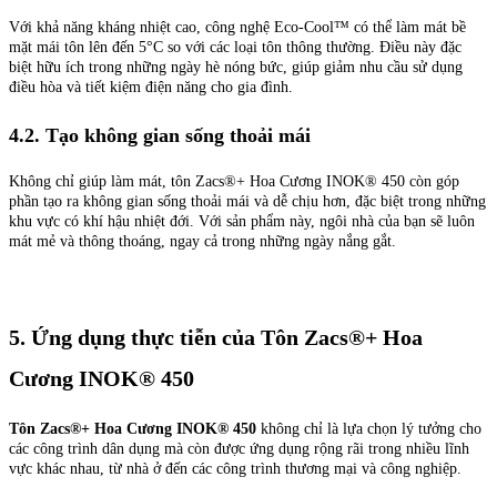
Với khả năng kháng nhiệt cao, công nghệ Eco-Cool™ có thể làm mát bề
mặt mái tôn lên đến 5°C so với các loại tôn thông thường. Điều này đặc
biệt hữu ích trong những ngày hè nóng bức, giúp giảm nhu cầu sử dụng
điều hòa và tiết kiệm điện năng cho gia đình.
4.2. Tạo không gian sống thoải mái
Không chỉ giúp làm mát, tôn Zacs®+ Hoa Cương INOK® 450 còn góp
phần tạo ra không gian sống thoải mái và dễ chịu hơn, đặc biệt trong những
khu vực có khí hậu nhiệt đới. Với sản phẩm này, ngôi nhà của bạn sẽ luôn
mát mẻ và thông thoáng, ngay cả trong những ngày nắng gắt.
5. Ứng dụng thực tiễn của Tôn Zacs®+ Hoa
Cương INOK® 450
Tôn Zacs®+ Hoa Cương INOK® 450
không chỉ là lựa chọn lý tưởng cho
các công trình dân dụng mà còn được ứng dụng rộng rãi trong nhiều lĩnh
vực khác nhau, từ nhà ở đến các công trình thương mại và công nghiệp.