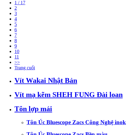
1 / 17
2
3
4
5
6
7
8
9
10
11
>>
Trang cuối
Vít Wakai Nhật Bản
Vít mạ kẽm SHEH FUNG Đài loan
Tôn lợp mái
Tôn Úc Bluescope Zacs Công Nghệ inok
Tôn Úc Bluescope Zacs Bền màu