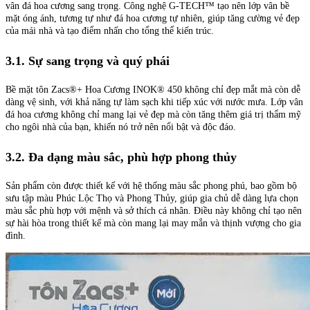
vân đá hoa cương sang trọng. Công nghệ G-TECH™ tạo nên lớp vân bề
mặt óng ánh, tương tự như đá hoa cương tự nhiên, giúp tăng cường vẻ đẹp
của mái nhà và tạo điểm nhấn cho tổng thể kiến trúc.
3.1. Sự sang trọng và quý phái
Bề mặt tôn Zacs®+ Hoa Cương INOK® 450 không chỉ đẹp mắt mà còn dễ
dàng vệ sinh, với khả năng tự làm sạch khi tiếp xúc với nước mưa. Lớp vân
đá hoa cương không chỉ mang lại vẻ đẹp mà còn tăng thêm giá trị thẩm mỹ
cho ngôi nhà của bạn, khiến nó trở nên nổi bật và độc đáo.
3.2. Đa dạng màu sắc, phù hợp phong thủy
Sản phẩm còn được thiết kế với hệ thống màu sắc phong phú, bao gồm bộ
sưu tập màu Phúc Lộc Thọ và Phong Thủy, giúp gia chủ dễ dàng lựa chọn
màu sắc phù hợp với mệnh và sở thích cá nhân. Điều này không chỉ tạo nên
sự hài hòa trong thiết kế mà còn mang lại may mắn và thịnh vượng cho gia
đình.