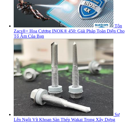
Tôn
Zacs®+ Hoa Cương INOK® 450: Giải Pháp Toàn Diện Cho
Tổ Ấm Của Bạn
Sự
Lên Ngôi Vít Khoan Sàn Thép Wakai Trong Xây Dựng