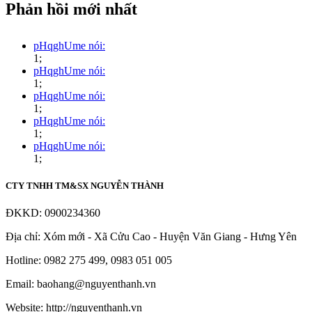
Phản hồi mới nhất
pHqghUme nói:
1;
pHqghUme nói:
1;
pHqghUme nói:
1;
pHqghUme nói:
1;
pHqghUme nói:
1;
CTY TNHH TM&SX NGUYỄN THÀNH
ĐKKD: 0900234360
Địa chỉ: Xóm mới - Xã Cửu Cao - Huyện Văn Giang - Hưng Yên
Hotline: 0982 275 499, 0983 051 005
Email: baohang@nguyenthanh.vn
Website: http://nguyenthanh.vn