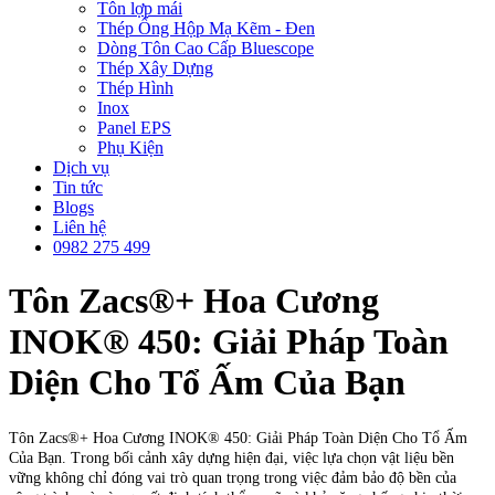
Tôn lợp mái
Thép Ống Hộp Mạ Kẽm - Đen
Dòng Tôn Cao Cấp Bluescope
Thép Xây Dựng
Thép Hình
Inox
Panel EPS
Phụ Kiện
Dịch vụ
Tin tức
Blogs
Liên hệ
0982 275 499
Tôn Zacs®+ Hoa Cương
INOK® 450: Giải Pháp Toàn
Diện Cho Tổ Ấm Của Bạn
Tôn Zacs®+ Hoa Cương INOK® 450: Giải Pháp Toàn Diện Cho Tổ Ấm
Của Bạn. Trong bối cảnh xây dựng hiện đại, việc lựa chọn vật liệu bền
vững không chỉ đóng vai trò quan trọng trong việc đảm bảo độ bền của