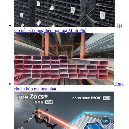
Tại
sao nên sử dụng thép hộp mạ Minh Phú
Quy
chuẩn hộp mạ hòa phát