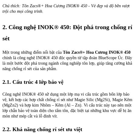
Chú thích: Tôn Zacs®+ Hoa Cương INOK® 450 - Vẻ đẹp và độ bền vượt
trội cho mọi công trình.
2. Công nghệ INOK® 450: Đột phá trong chống rỉ
sét
Một trong những điểm nổi bật của
Tôn Zacs®+ Hoa Cương INOK® 450
chính là công nghệ INOK® 450 độc quyền từ tập đoàn BlueScope Úc. Đây
là một bước đột phá trong ngành công nghiệp tôn lợp, giúp tăng cường khả
năng chống rỉ sét của sản phẩm.
2.1. Cấu trúc 4 lớp bảo vệ
Công nghệ INOK® 450 sử dụng một lớp mạ vi cấu trúc gồm bốn lớp bảo
vệ, kết hợp các hợp chất chống rỉ sét như Magie Silic (Mg2Si), Magie Kẽm
(MgZn2) và hợp kim Nhôm – Kẽm (Al – Zn). Vi cấu trúc này tạo nên một
lớp chắn bảo vệ toàn diện cho tấm tôn, đặc biệt tại những khu vực dễ bị ăn
mòn như mép cắt và lỗ đinh vít.
2.2. Khả năng chống rỉ sét ưu việt