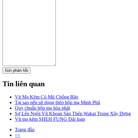
Gửi phản hồi
Tin liên quan
Vít Mạ Kẽm Có Mũ Chống Bão
Tại sao nên sử dụng thép hộp mạ Minh Phú
Quy chuẩn hộp mạ hòa phát
Sự Lên Ngôi Vít Khoan Sàn Thép Wakai Trong Xây Dựng
Vít mạ kẽm SHEH FUNG Đài loan
Trang đầu
<<