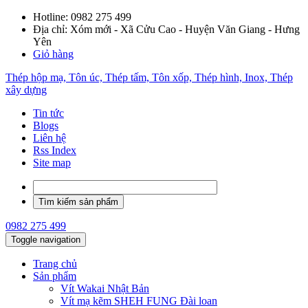
Hotline:
0982 275 499
Địa chỉ: Xóm mới - Xã Cửu Cao - Huyện Văn Giang - Hưng
Yên
Giỏ hàng
Thép hộp mạ, Tôn úc, Thép tấm, Tôn xốp, Thép hình, Inox, Thép
xây dựng
Tin tức
Blogs
Liên hệ
Rss Index
Site map
0982 275 499
Toggle navigation
Trang chủ
Sản phẩm
Vít Wakai Nhật Bản
Vít mạ kẽm SHEH FUNG Đài loan