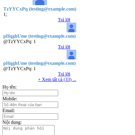
TzYYCxPq (testing@example.com)
1;
Trả lời
pHqghUme (testing@example.com)
@TzYYCxPq:
1
Trả lời
pHqghUme (testing@example.com)
@TzYYCxPq:
1
Trả lời
+ Xem tất cả (33) ...
Họ tên:
Mobile:
Email:
Nội dung: