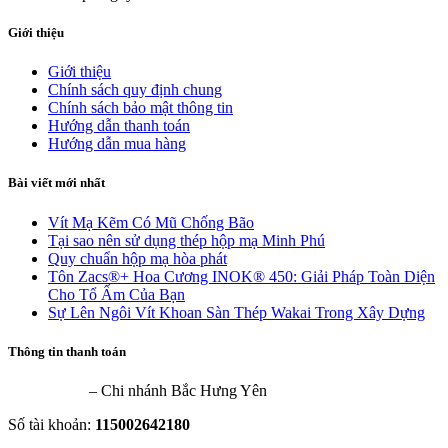
Giới thiệu
Giới thiệu
Chính sách quy định chung
Chính sách bảo mật thông tin
Hướng dẫn thanh toán
Hướng dẫn mua hàng
Bài viết mới nhất
Vít Mạ Kẽm Có Mũ Chống Bão
Tại sao nên sử dụng thép hộp mạ Minh Phú
Quy chuẩn hộp mạ hòa phát
Tôn Zacs®+ Hoa Cương INOK® 450: Giải Pháp Toàn Diện
Cho Tổ Ấm Của Bạn
Sự Lên Ngôi Vít Khoan Sàn Thép Wakai Trong Xây Dựng
Thông tin thanh toán
VietinBank
– Chi nhánh Bắc Hưng Yên
Số tài khoản:
115002642180