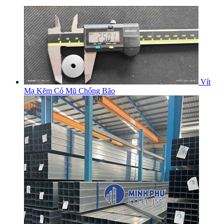
Vít
Mạ Kẽm Có Mũ Chống Bão