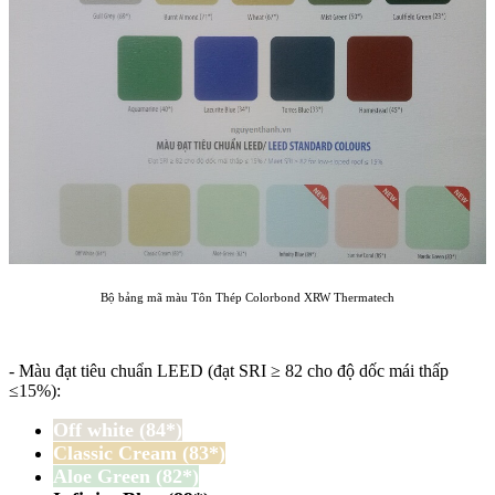
Bộ bảng mã màu Tôn Thép Colorbond XRW Thermatech
- Màu đạt tiêu chuẩn LEED (đạt SRI ≥ 82 cho độ dốc mái thấp
≤15%):
Off white (84*)
Classic Cream (83*)
Aloe Green (82*)