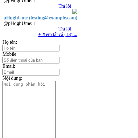
@pHqghUme:
1
Trả lời
pHqghUme (testing@example.com)
@pHqghUme:
1
Trả lời
+ Xem tất cả (13) ...
Họ tên:
Mobile:
Email:
Nội dung: