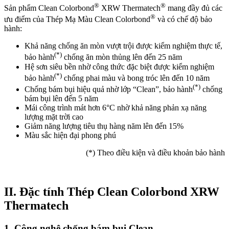
®
®
Sản phẩm Clean Colorbond
XRW Thermatech
mang đầy đủ các
®
ưu điểm của Thép Mạ Màu Clean Colorbond
và có chế độ bảo
hành:
Khả năng chống ăn mòn vượt trội được kiểm nghiệm thực tế,
(*)
bảo hành
chống ăn mòn thủng lên đến 25 năm
Hệ sơn siêu bền nhờ công thức đặc biệt được kiểm nghiệm
(*)
bảo hành
chống phai màu và bong tróc lên đến 10 năm
(*)
Chống bám bụi hiệu quả nhờ lớp “Clean”, bảo hành
chống
bám bụi lên đến 5 năm
Mái công trình mát hơn 6°C nhờ khả năng phản xạ năng
lượng mặt trời cao
Giảm năng lượng tiêu thụ hàng năm lên đến 15%
Màu sắc hiện đại phong phú
(*) Theo điều kiện và điều khoản bảo hành
II. Đặc tính Thép Clean Colorbond XRW
Thermatech
1. Công nghệ chống bám bụi Clean