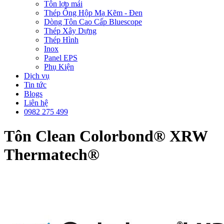
Tôn lợp mái
Thép Ống Hộp Mạ Kẽm - Đen
Dòng Tôn Cao Cấp Bluescope
Thép Xây Dựng
Thép Hình
Inox
Panel EPS
Phụ Kiện
Dịch vụ
Tin tức
Blogs
Liên hệ
0982 275 499
Tôn Clean Colorbond® XRW
Thermatech®