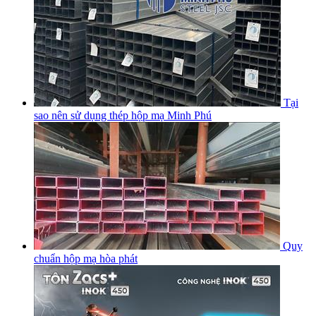
Tại
sao nên sử dụng thép hộp mạ Minh Phú
Quy
chuẩn hộp mạ hòa phát