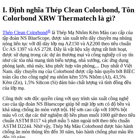
I. Định nghĩa Thép Clean Colorbond, Tôn
Colorbond XRW Thermatech là gì?
®
Thép Clean Colorbond
là Thép Mạ Nhôm Kẽm Màu cao cấp của
tập đoàn NS BlueScope, được sản xuất trên dây chuyền mạ nhúng
nóng liên tục với độ dày lớp mạ AZ150 và AZ200 theo tiêu chuẩn
Úc AS 1397 và AS 2728. Đây là vật liệu xây dựng rất linh hoạt,
được sử dụng trong các dự án thương mại và công nghiệp có uy tín
như các tòa nhà mang tính biểu tượng, nhà xưởng, các ứng dụng
phòng lạnh, nhà máy, khu phức hợp văn phòng,... Duy nhất ở Việt
Nam. dây chuyền mạ của Colorbond được cấp bản quyền bởi BIEC
toàn cầu cho công nghệ mạ nhôm kẽm 55% Nhôm (Al), 43,5%
Kẽm (Zn), 1,5% Silicon (Si) đảm bảo chất lượng và tính đồng đều
của lớp mạ.
Công thức sơn độc quyền cùng với quy trình sản xuất công nghệ
cao của tập đoàn NS Bluescope giúp bề mặt lớp sơn có độ bền và
khả năng chống ăn mòn vượt trội. Hệ sơn cao cấp với 100% bột
màu vô cơ, đạt các thử nghiệm độ bền phun muối 1000 giờ theo tiêu
chuẩn ASTM B117 và phơi mẫu 5 năm ngoài trời theo tiêu chuẩn
ASTM D2244. Nhờ vậy, Thép Mạ Màu Colorbond được bảo hành
chống ăn mòn thủng lên đến 30 năm, bảo hành chống phai màu lên
đến 10 năm.