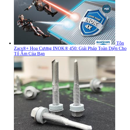
Tôn
Zacs®+ Hoa Cương INOK® 450: Giải Pháp Toàn Diện Cho
Tổ Ấm Của Bạn