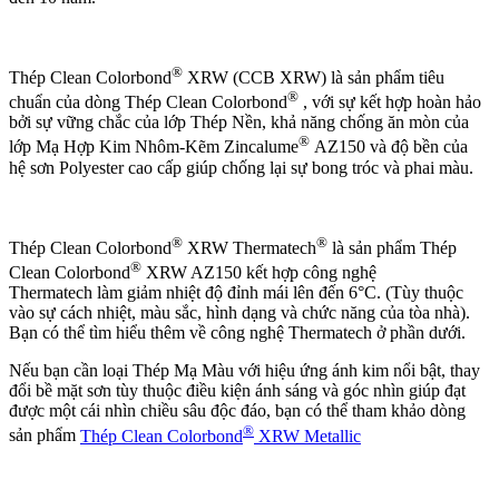
®
Thép Clean Colorbond
XRW (CCB XRW) là sản phẩm tiêu
®
chuẩn của dòng Thép Clean Colorbond
, với sự kết hợp hoàn hảo
bởi sự vững chắc của lớp Thép Nền, khả năng chống ăn mòn của
®
lớp Mạ Hợp Kim Nhôm-Kẽm Zincalume
AZ150 và độ bền của
hệ sơn Polyester cao cấp giúp chống lại sự bong tróc và phai màu.
®
®
Thép Clean Colorbond
XRW Thermatech
là sản phẩm Thép
®
Clean Colorbond
XRW AZ150 kết hợp công nghệ
Thermatech làm giảm nhiệt độ đỉnh mái lên đến 6°C. (Tùy thuộc
vào sự cách nhiệt, màu sắc, hình dạng và chức năng của tòa nhà).
Bạn có thể tìm hiểu thêm về công nghệ Thermatech ở phần dưới.
Nếu bạn cần loại Thép Mạ Màu với hiệu ứng ánh kim nổi bật, thay
đổi bề mặt sơn tùy thuộc điều kiện ánh sáng và góc nhìn giúp đạt
được một cái nhìn chiều sâu độc đáo, bạn có thể tham khảo dòng
®
sản phẩm
Thép Clean Colorbond
XRW Metallic