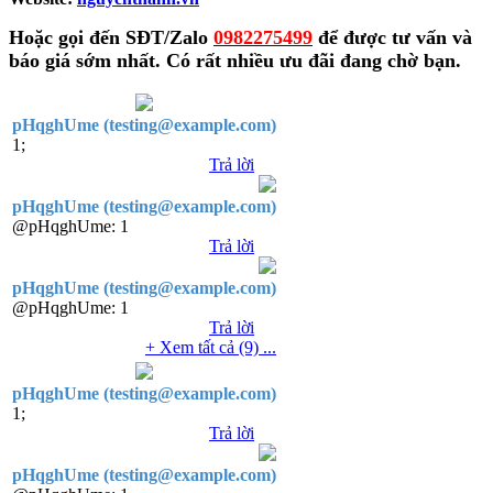
Hoặc gọi đến SĐT/Zalo
0982275499
để được tư vấn và
báo giá sớm nhất. Có rất nhiều ưu đãi đang chờ bạn.
pHqghUme (testing@example.com)
1;
Trả lời
pHqghUme (testing@example.com)
@pHqghUme:
1
Trả lời
pHqghUme (testing@example.com)
@pHqghUme:
1
Trả lời
+ Xem tất cả (9) ...
pHqghUme (testing@example.com)
1;
Trả lời
pHqghUme (testing@example.com)