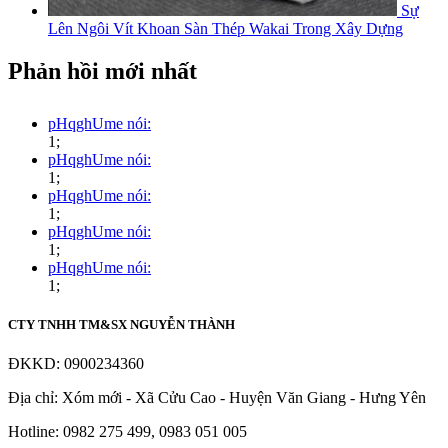
Sự
Lên Ngôi Vít Khoan Sàn Thép Wakai Trong Xây Dựng
Phản hồi mới nhất
pHqghUme nói:
1;
pHqghUme nói:
1;
pHqghUme nói:
1;
pHqghUme nói:
1;
pHqghUme nói:
1;
CTY TNHH TM&SX NGUYỄN THÀNH
ĐKKD: 0900234360
Địa chỉ: Xóm mới - Xã Cửu Cao - Huyện Văn Giang - Hưng Yên
Hotline: 0982 275 499, 0983 051 005