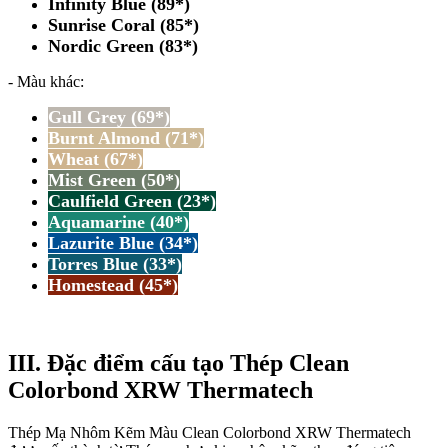
Infinity Blue (89*)
Sunrise Coral (85*)
Nordic Green (83*)
- Màu khác:
Gull Grey (69*)
Burnt Almond (71*)
Wheat (67*)
Mist Green (50*)
Caulfield Green (23*)
Aquamarine (40*)
Lazurite Blue (34*)
Torres Blue (33*)
Homestead (45*)
III. Đặc điểm cấu tạo Thép Clean
Colorbond XRW Thermatech
Thép Mạ Nhôm Kẽm Màu Clean Colorbond XRW Thermatech