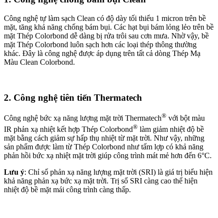
Công nghệ tự làm sạch Clean có độ dày tối thiểu 1 micron trên bề
mặt, tăng khả năng chống bám bụi. Các hạt bụi bám lỏng lẻo trên bề
mặt Thép Colorbond dễ dàng bị rửa trôi sau cơn mưa. Nhờ vậy, bề
mặt Thép Colorbond luôn sạch hơn các loại thép thông thường
khác. Đây là công nghệ được áp dụng trên tất cả dòng Thép Mạ
Màu Clean Colorbond.
2. Công nghệ tiên tiến Thermatech
®
Công nghệ bức xạ năng lượng mặt trời Thermatech
với bột màu
®
IR phản xạ nhiệt kết hợp Thép Colorbond
làm giảm nhiệt độ bề
mặt bằng cách giảm sự hấp thụ nhiệt từ mặt trời. Như vậy, những
sản phẩm được làm từ Thép Colorbond như tấm lợp có khả năng
phản hồi bức xạ nhiệt mặt trời giúp công trình mát mẻ hơn đến 6°C.
Lưu ý
: Chỉ số phản xạ năng lượng mặt trời (SRI) là giá trị biểu hiện
khả năng phản xạ bức xạ mặt trời. Trị số SRI càng cao thể hiện
nhiệt độ bề mặt mái công trình càng thấp.