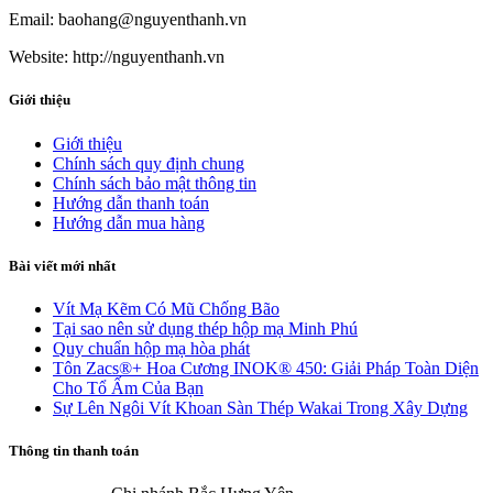
Email: baohang@nguyenthanh.vn
Website: http://nguyenthanh.vn
Giới thiệu
Giới thiệu
Chính sách quy định chung
Chính sách bảo mật thông tin
Hướng dẫn thanh toán
Hướng dẫn mua hàng
Bài viết mới nhất
Vít Mạ Kẽm Có Mũ Chống Bão
Tại sao nên sử dụng thép hộp mạ Minh Phú
Quy chuẩn hộp mạ hòa phát
Tôn Zacs®+ Hoa Cương INOK® 450: Giải Pháp Toàn Diện
Cho Tổ Ấm Của Bạn
Sự Lên Ngôi Vít Khoan Sàn Thép Wakai Trong Xây Dựng
Thông tin thanh toán