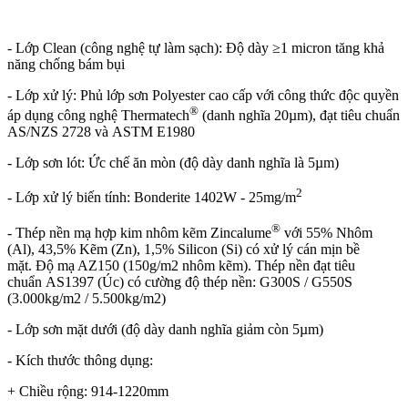
- Lớp Clean (công nghệ tự làm sạch): Độ dày ≥1 micron tăng khả
năng chống bám bụi
- Lớp xử lý: Phủ lớp sơn Polyester cao cấp với công thức độc quyền
®
áp dụng công nghệ Thermatech
(danh nghĩa 20µm), đạt tiêu chuẩn
AS/NZS 2728 và ASTM E1980
- Lớp sơn lót: Ức chế ăn mòn (độ dày danh nghĩa là 5µm)
2
- Lớp xử lý biến tính: Bonderite 1402W - 25mg/m
®
- Thép nền mạ hợp kim nhôm kẽm Zincalume
với 55% Nhôm
(Al), 43,5% Kẽm (Zn), 1,5% Silicon (Si) có xử lý cán mịn bề
mặt. Độ mạ AZ150 (150g/m2 nhôm kẽm). Thép nền đạt tiêu
chuẩn AS1397 (Úc) có cường độ thép nền: G300S / G550S
(3.000kg/m2 / 5.500kg/m2)
- Lớp sơn mặt dưới (độ dày danh nghĩa giảm còn 5µm)
- Kích thước thông dụng:
+ Chiều rộng: 914-1220mm