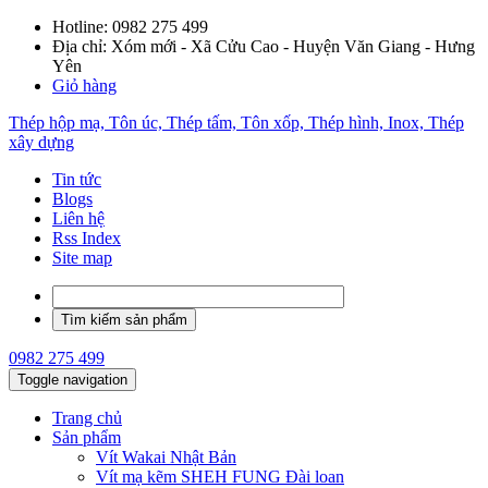
Hotline:
0982 275 499
Địa chỉ: Xóm mới - Xã Cửu Cao - Huyện Văn Giang - Hưng
Yên
Giỏ hàng
Thép hộp mạ, Tôn úc, Thép tấm, Tôn xốp, Thép hình, Inox, Thép
xây dựng
Tin tức
Blogs
Liên hệ
Rss Index
Site map
0982 275 499
Toggle navigation
Trang chủ
Sản phẩm
Vít Wakai Nhật Bản
Vít mạ kẽm SHEH FUNG Đài loan