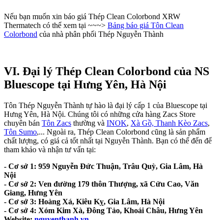
Nếu bạn muốn xin báo giá Thép Clean Colorbond XRW
Thermatech có thể xem tại ~~~>
Bảng báo giá Tôn Clean
Colorbond
của nhà phân phối Thép Nguyễn Thành
VI. Đại lý Thép Clean Colorbond của NS
Bluescope tại Hưng Yên, Hà Nội
Tôn Thép Nguyễn Thành tự hào là đại lý cấp 1 của Bluescope tại
Hưng Yên, Hà Nội. Chúng tôi có những cửa hàng Zacs Store
chuyên bán
Tôn Zacs
thường và
INOK
,
Xà Gồ, Thanh Kèo Zacs
,
Tôn Sumo
,... Ngoài ra, Thép Clean Colorbond cũng là sản phẩm
chất lượng, có giá cả tốt nhất tại Nguyễn Thành. Bạn có thể đến để
tham khảo và nhận tư vấn tại:
- Cơ sở 1: 959 Nguyễn Đức Thuận, Trâu Quỳ, Gia Lâm, Hà
Nội
- Cơ sở 2: Ven đường 179 thôn Thượng, xã Cửu Cao, Văn
Giang, Hưng Yên
- Cơ sở 3: Hoàng Xá, Kiêu Kỵ, Gia Lâm, Hà Nội
- Cơ sở 4: Xóm Kim Xà, Đông Tảo, Khoái Châu, Hưng Yên
Website:
nguyenthanh.vn