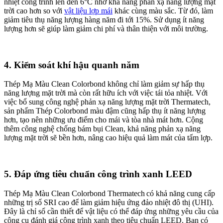
nhiệt công trình lên đến 6°C nhờ khả năng phản xạ năng lượng mặt
trời cao hơn so với
vật liệu lợp mái
khác cùng màu sắc. Từ đó, làm
giảm tiêu thụ năng lượng hàng năm đi tới 15%. Sử dụng ít năng
lượng hơn sẽ giúp làm giảm chi phí và thân thiện với môi trường.
4. Kiểm soát khí hậu quanh năm
Thép Mạ Màu Clean Colorbond không chỉ làm giảm sự hấp thụ
năng lượng mặt trời mà còn rất hữu ích với việc tái tỏa nhiệt. Với
việc bổ sung công nghệ phản xạ năng lượng mặt trời Thermatech,
sản phẩm Thép Colorbond màu đậm cũng hấp thụ ít năng lượng
hơn, tạo nên những ưu điểm cho mái và tòa nhà mát hơn. Cộng
thêm công nghệ chống bám bụi Clean, khả năng phản xạ năng
lượng mặt trời sẽ bền hơn, nâng cao hiệu quả làm mát của tấm lợp.
5. Đáp ứng tiêu chuẩn công trình xanh LEED
Thép Mạ Màu Clean Colorbond Thermatech
có khả năng cung cấp
những trị số SRI cao để làm giảm hiệu ứng đảo nhiệt đô thị (UHI).
Đây là chỉ số cần thiết để vật liệu có thể đáp ứng những yêu cầu của
công cụ đánh giá công trình xanh theo tiêu chuẩn LEED. Bạn có