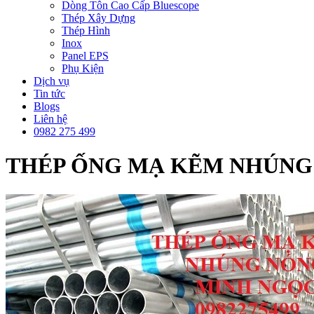
Dòng Tôn Cao Cấp Bluescope
Thép Xây Dựng
Thép Hình
Inox
Panel EPS
Phụ Kiện
Dịch vụ
Tin tức
Blogs
Liên hệ
0982 275 499
THÉP ỐNG MẠ KẼM NHÚNG