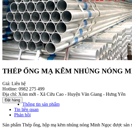
THÉP ỐNG MẠ KẼM NHÚNG NÓNG M
Giá:
Liên hệ
Hotline:
0982 275 499
Địa chỉ:
Xóm mới - Xã Cửu Cao - Huyện Văn Giang - Hưng Yên
Thông tin sản phẩm
Tin liên quan
Phản hồi
Sản phẩm Thép ống, hộp mạ kẽm nhúng nóng Minh Ngọc được sản xuất