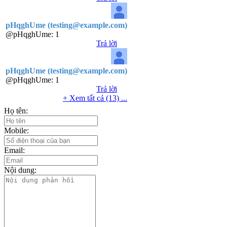
pHqghUme (testing@example.com)
@pHqghUme:
1
Trả lời
pHqghUme (testing@example.com)
@pHqghUme:
1
Trả lời
+ Xem tất cả (13) ...
Họ tên:
Mobile:
Email:
Nội dung: