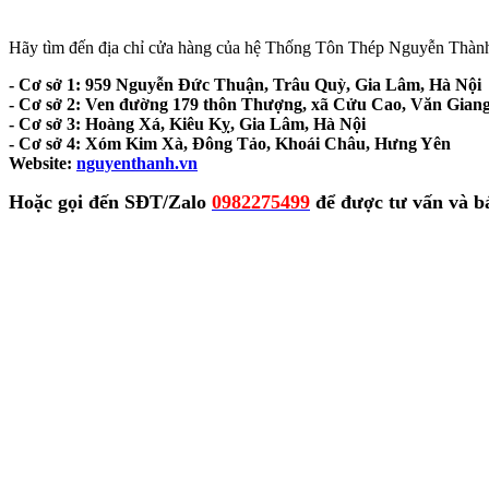
Hãy tìm đến địa chỉ cửa hàng của hệ Thống Tôn Thép Nguyễn Thành
- Cơ sở 1: 959 Nguyễn Đức Thuận, Trâu Quỳ, Gia Lâm, Hà Nội
- Cơ sở 2: Ven đường 179 thôn Thượng, xã Cửu Cao, Văn Gian
- Cơ sở 3: Hoàng Xá, Kiêu Kỵ, Gia Lâm, Hà Nội
- Cơ sở 4: Xóm Kim Xà, Đông Tảo, Khoái Châu, Hưng Yên
Website:
nguyenthanh.vn
Hoặc gọi đến SĐT/Zalo
0982275499
để được tư vấn và bá