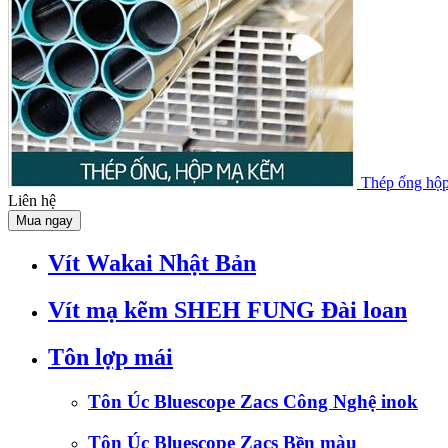
Thép ống hộ
Liên hệ
Mua ngay
Vít Wakai Nhật Bản
Vít mạ kẽm SHEH FUNG Đài loan
Tôn lợp mái
Tôn Úc Bluescope Zacs Công Nghệ inok
Tôn Úc Bluescope Zacs Bền màu