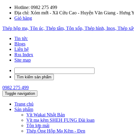
Hotline:
0982 275 499
Địa chỉ: Xóm mới - Xã Cửu Cao - Huyện Văn Giang - Hưng 
Giỏ hàng
Thép hộp mạ, Tôn úc, Thép tấm, Tôn xốp, Thép hình, Inox, Thép x
Tin tức
Blogs
Liên hệ
Rss Index
Site map
0982 275 499
Toggle navigation
Trang chủ
Sản phẩm
Vít Wakai Nhật Bản
Vít mạ kẽm SHEH FUNG Đài loan
Tôn lợp mái
Thép Ống Hộp Mạ Kẽm - Đen