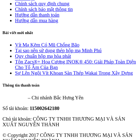
Chính sách quy định chung
Chính sách bảo mật thông tin
Hướng dẫn thanh toán
Hướng dẫn mua hàng
Bài viết mới nhất
Vít Mạ Kẽm Có Mũ Chống Bão
Tại sao nên sử dụng thép hộp mạ Minh Phú
Quy chuẩn hộp mạ hòa phát
Tôn Zacs®+ Hoa Cương INOK® 450: Giải Pháp Toàn Diện
Cho Tổ Ấm Của Bạn
Sự Lên Ngôi Vít Khoan Sàn Thép Wakai Trong Xây Dựng
Thông tin thanh toán
VietinBank
– Chi nhánh Bắc Hưng Yên
Số tài khoản:
115002642180
Chủ tài khoản: CÔNG TY TNHH THƯƠNG MẠI VÀ SẢN
XUẤT NGUYỄN THÀNH
© Copyright 2017 CÔNG TY TNHH THƯƠNG MẠI VÀ SẢN