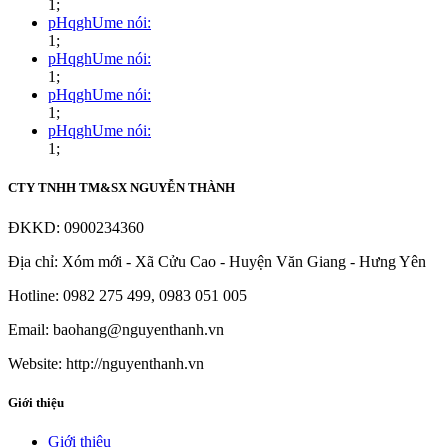
1;
pHqghUme nói:
1;
pHqghUme nói:
1;
pHqghUme nói:
1;
pHqghUme nói:
1;
CTY TNHH TM&SX NGUYỄN THÀNH
ĐKKD: 0900234360
Địa chỉ: Xóm mới - Xã Cửu Cao - Huyện Văn Giang - Hưng Yên
Hotline: 0982 275 499, 0983 051 005
Email: baohang@nguyenthanh.vn
Website: http://nguyenthanh.vn
Giới thiệu
Giới thiệu