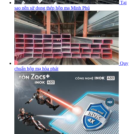
Tại
sao nên sử dụng thép hộp mạ Minh Phú
Quy
chuẩn hộp mạ hòa phát