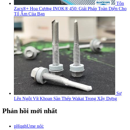
Tôn
Zacs®+ Hoa Cương INOK® 450: Giải Pháp Toàn Diện Cho
Tổ Ấm Của Bạn
Sự
Lên Ngôi Vít Khoan Sàn Thép Wakai Trong Xây Dựng
Phản hồi mới nhất
pHqghUme nói: