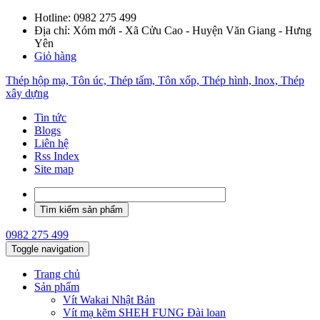
Hotline:
0982 275 499
Địa chỉ: Xóm mới - Xã Cửu Cao - Huyện Văn Giang - Hưng
Yên
Giỏ hàng
Thép hộp mạ, Tôn úc, Thép tấm, Tôn xốp, Thép hình, Inox, Thép
xây dựng
Tin tức
Blogs
Liên hệ
Rss Index
Site map
0982 275 499
Toggle navigation
Trang chủ
Sản phẩm
Vít Wakai Nhật Bản
Vít mạ kẽm SHEH FUNG Đài loan