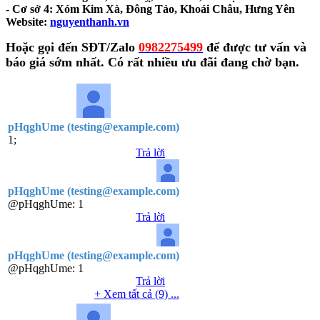
- Cơ sở 4: Xóm Kim Xà, Đông Tảo, Khoái Châu, Hưng Yên
Website:
nguyenthanh.vn
Hoặc gọi đến SĐT/Zalo
0982275499
để được tư vấn và
báo giá sớm nhất. Có rất nhiều ưu đãi đang chờ bạn.
pHqghUme (testing@example.com)
1;
Trả lời
pHqghUme (testing@example.com)
@pHqghUme:
1
Trả lời
pHqghUme (testing@example.com)
@pHqghUme:
1
Trả lời
+ Xem tất cả (9) ...