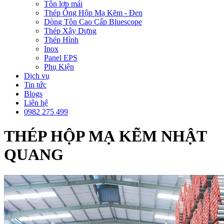
Tôn lợp mái
Thép Ống Hộp Mạ Kẽm - Đen
Dòng Tôn Cao Cấp Bluescope
Thép Xây Dựng
Thép Hình
Inox
Panel EPS
Phụ Kiện
Dịch vụ
Tin tức
Blogs
Liên hệ
0982 275 499
THÉP HỘP MẠ KẼM NHẬT
QUANG