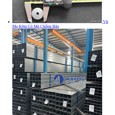
Vít
Mạ Kẽm Có Mũ Chống Bão