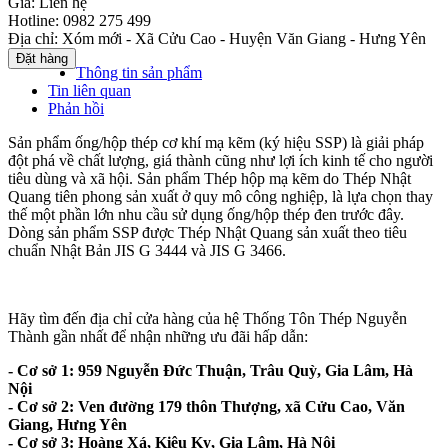
Giá:
Liên hệ
Hotline:
0982 275 499
Địa chỉ:
Xóm mới - Xã Cửu Cao - Huyện Văn Giang - Hưng Yên
Thông tin sản phẩm
Tin liên quan
Phản hồi
Sản phẩm ống/hộp thép cơ khí mạ kẽm (ký hiệu SSP) là giải pháp
đột phá về chất lượng, giá thành cũng như lợi ích kinh tế cho người
tiêu dùng và xã hội. Sản phẩm Thép hộp mạ kẽm do Thép Nhật
Quang tiên phong sản xuất ở quy mô công nghiệp, là lựa chọn thay
thế một phần lớn nhu cầu sử dụng ống/hộp thép đen trước đây.
Dòng sản phẩm SSP được Thép Nhật Quang sản xuất theo tiêu
chuẩn Nhật Bản JIS G 3444 và JIS G 3466.
Hãy tìm đến địa chỉ cửa hàng của hệ Thống Tôn Thép Nguyễn
Thành gần nhất để nhận những ưu đãi hấp dẫn:
- Cơ sở 1: 959 Nguyễn Đức Thuận, Trâu Quỳ, Gia Lâm, Hà
Nội
- Cơ sở 2: Ven đường 179 thôn Thượng, xã Cửu Cao, Văn
Giang, Hưng Yên
- Cơ sở 3: Hoàng Xá, Kiêu Kỵ, Gia Lâm, Hà Nội