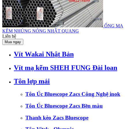
ỐNG MẠ
KẼM NHÚNG NÓNG NHẬT QUANG
Liên hệ
Mua ngay
Vít Wakai Nhật Bản
Vít mạ kẽm SHEH FUNG Đài loan
Tôn lợp mái
Tôn Úc Bluescope Zacs Công Nghệ inok
Tôn Úc Bluescope Zacs Bền màu
Thanh kèo Zacs Bluescope